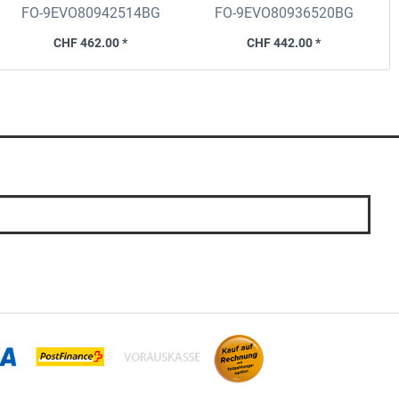
5x114.3 75.0
72.6 fix
FO-9EVO80942514BG
FO-9EVO80936520BG
CHF 462.00 *
CHF 442.00 *