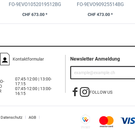
5x112 75.0
5x114.3 75.0
FO-9EVO1052019512BG
FO-9EVO90925514BG
CHF 673.00 *
CHF 473.00 *
Newsletter Anmeldung
Kontaktformular
07:45-12:00 | 13:00-
O-
17:15
O
07:45-12:00 | 13:00-
R
FOLLOW US
16:15
Datenschutz
AGB