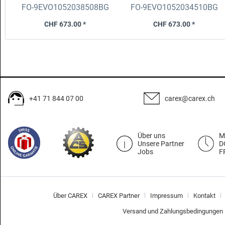
5x108 75.0
5x110 65.1 fix
FO-9EVO1052038508BG
FO-9EVO1052034510BG
CHF 673.00 *
CHF 673.00 *
+41 71 844 07 00
carex@carex.ch
Über uns
M
Unsere Partner
D
Jobs
F
Über CAREX
CAREX Partner
Impressum
Kontakt
Versand und Zahlungsbedingungen