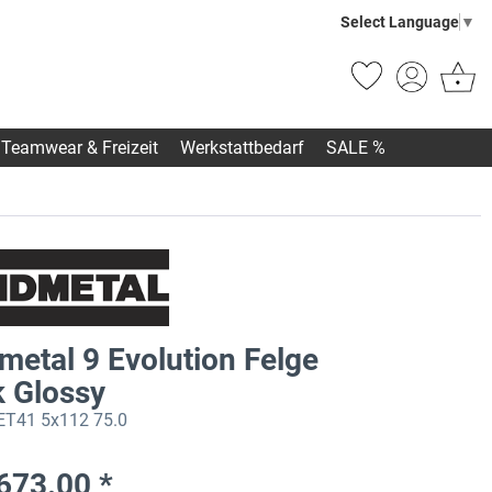
Select Language
▼
Teamwear & Freizeit
Werkstattbedarf
SALE %
metal 9 Evolution Felge
k Glossy
ET41 5x112 75.0
673.00 *