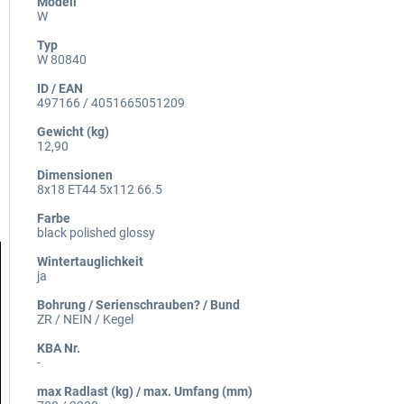
Modell
W
Typ
W 80840
ID / EAN
497166 / 4051665051209
Gewicht (kg)
12,90
Dimensionen
8x18 ET44 5x112 66.5
Farbe
black polished glossy
Wintertauglichkeit
ja
Bohrung / Serienschrauben? / Bund
ZR / NEIN / Kegel
KBA Nr.
-
max Radlast (kg) / max. Umfang (mm)