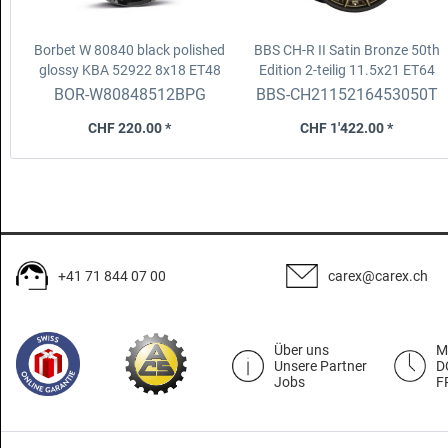
Borbet W 80840 black polished
BBS CH-R II Satin Bronze 50th
glossy KBA 52922
8x18 ET48
Edition 2-teilig
11.5x21 ET64
5x112 D.66.6
5x130 D. 71.6 fix
BOR-W80848512BPG
BBS-CH2115216453050T
CHF 220.00 *
CHF 1'422.00 *
+41 71 844 07 00
carex@carex.ch
Über uns
M
Unsere Partner
D
Jobs
F