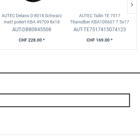
AUTEC Delano D 8018 Schwarz
AUTEC Tallin TE 7517
A
matt poliert KBA 49709
8x18
Titansilber KBA100607
7.5x17
ET45, 5x108, D.70 ZR
ET41, 5x112, D.66.5 Fix/ZR
AUT-DB80845508
AUT-TE7517415074123
CHF 228.00 *
CHF 169.00 *