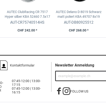
AUTEC ClubRacing CR 7517
AUTEC Delano D 8019 Schwarz
Hyper silber KBA 52460
7.5x17
matt poliert KBA 49707
8x19
ET40, 5x114,3, D.70 ZR
ET25, 5x112, D.70 ZR
AUT-CR75740514HS
AUT-DB80925512
CHF 242.00 *
CHF 268.00 *
Newsletter Anmeldung
Kontaktformular
07:45-12:00 | 13:00-
O-
17:15
O
07:45-12:00 | 13:00-
R
FOLLOW US
16:15