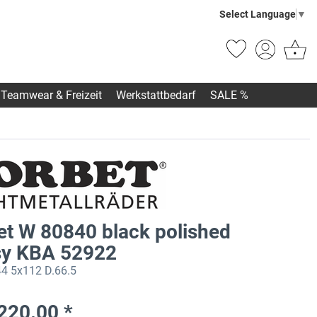
Select Language
▼
Teamwear & Freizeit
Werkstattbedarf
SALE %
et W 80840 black polished
sy KBA 52922
4 5x112 D.66.5
220.00 *