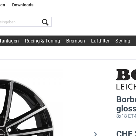
ten
Downloads
fanlagen
Racing & Tuning
Bremsen
Luftfilter
Styling
Borb
glos
8x18 ET4
CHF 