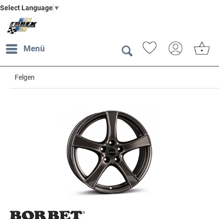
Select Language
▼
Menü
Felgen