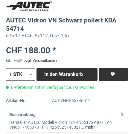
AUTEC Vidron VN Schwarz poliert KBA
54714
6.5x17 ET46, 5x112, D.57.1 fix
CHF 188.00 *
inkl. MwSt.
zzgl. Versandkosten
In den
Warenkorb
Liefertermin sofort verfügbar: ca.1-2 Wochen
Artikel-Nr.:
AUT-VNBP65746512
Beschreibung
Hersteller AUTEC Modell Vidron Typ VN6517SP ID / EAN
VN6517465073111 / 4250325743021...
mehr