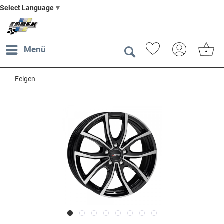
Select Language
▼
Menü
Felgen