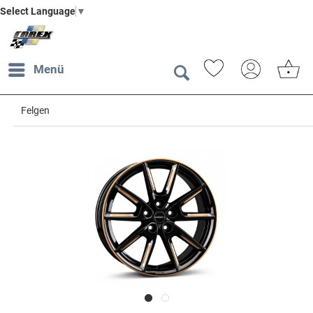
Select Language
▼
Menü
Felgen