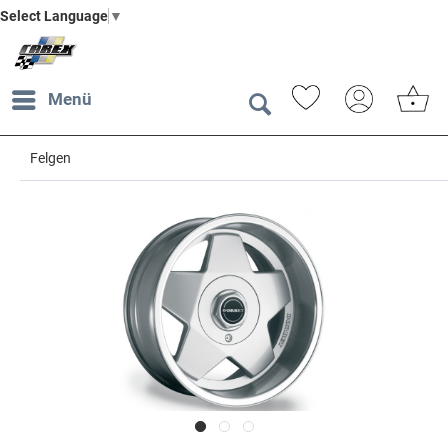
Select Language
▼
Menü
Felgen