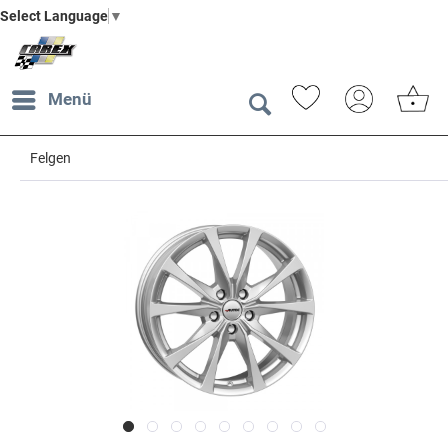
Select Language
▼
Menü
Felgen