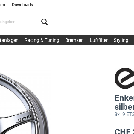
ten
Downloads
fanlagen
Racing & Tuning
Bremsen
Luftfilter
Styling
Enkei
silbe
8x19 ET3
CHF 