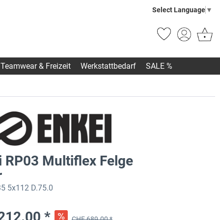
Select Language
▼
Teamwear & Freizeit
Werkstattbedarf
SALE %
 RP03 Multiflex Felge
r
5 5x112 D.75.0
212.00 *
CHF 689.00 *