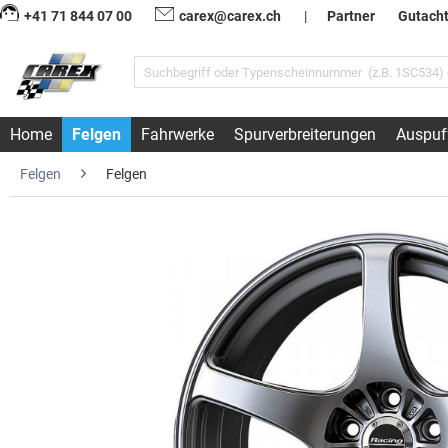
+41 71 844 07 00
carex@carex.ch
|
Partner
Gutach
Home
Felgen
Fahrwerke
Spurverbreiterungen
Auspuf
Felgen
Felgen