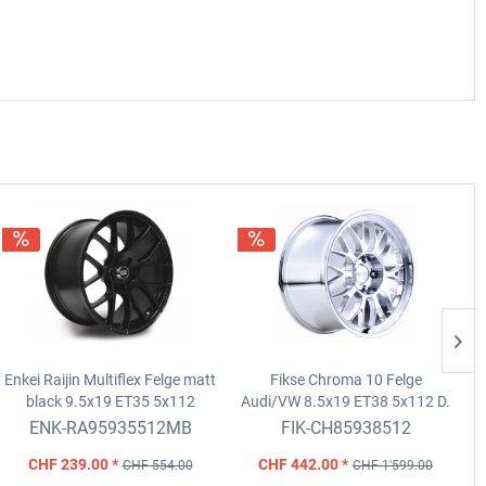
Enkei Raijin Multiflex Felge matt
Fikse Chroma 10 Felge
black
9.5x19 ET35 5x112
Audi/VW
8.5x19 ET38 5x112 D.
D.72.6
57.1
ENK-RA95935512MB
FIK-CH85938512
CHF 239.00 *
CHF 442.00 *
CHF 554.00
CHF 1'599.00