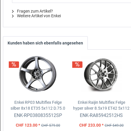
Fragen zum Artikel?
Weitere Artikel von Enkei
Kunden haben sich ebenfalls angesehen
Enkei RP03 Multiflex Felge
Enkei Raijin Multiflex Felge
silber
8x18 ET35 5x112 D.75.0
hyper silver
8.5x19 ET42 5x112
D.72.6
ENK-RP0380835512SP
ENK-RA85942512HS
CHF 123.00 *
CHF 233.00 *
CHF 579.00
CHF 549.00