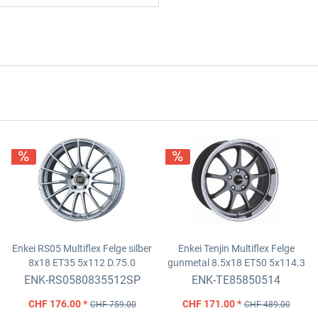
Enkei RS05 Multiflex Felge silber
Enkei Tenjin Multiflex Felge
8x18 ET35 5x112 D.75.0
gunmetal
8.5x18 ET50 5x114.3
D.72.6
ENK-RS0580835512SP
ENK-TE85850514
CHF 176.00 *
CHF 171.00 *
CHF 759.00
CHF 489.00