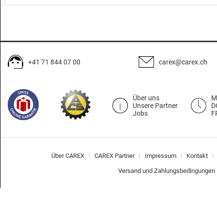
+41 71 844 07 00
carex@carex.ch
Über uns
M
Unsere Partner
D
Jobs
F
Über CAREX
CAREX Partner
Impressum
Kontakt
Versand und Zahlungsbedingungen