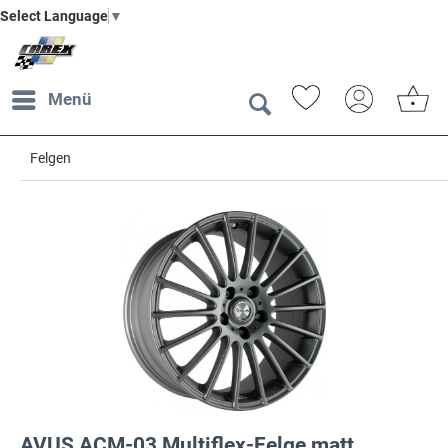
Select Language
▼
Menü
Felgen
AVUS ACM-03 Multiflex-Felge matt