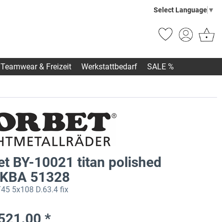
Select Language
▼
Teamwear & Freizeit
Werkstattbedarf
SALE %
et BY-10021 titan polished
 KBA 51328
45 5x108 D.63.4 fix
521.00 *