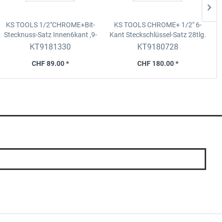
KS TOOLS 1/2"CHROME+Bit-
KS TOOLS CHROME+ 1/2" 6-
Stecknuss-Satz Innen6kant
,9-
Kant Steckschlüssel-Satz
28tlg.
tlg.4-17mm
KT9181330
KT9180728
CHF 89.00 *
CHF 180.00 *