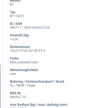
Modell
BY
Typ
BY-10021
ID / EAN
496111 / 4051665037234
Gewicht (kg)
14,30
Dimensionen
10x21 ET45 5x108 63.4
Farbe
titan polished matt
Wintertauglichkeit
nein
Bohrung / Serienschrauben? / Bund
fix / NEIN / Kegel
KBA Nr.
INHALT 10
max Radlast (kg) / max. Umfang (mm)