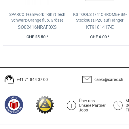
SPARCO Teamwork T-Shirt Tech
KS TOOLS 1/4" CHROME+ Bit-
Schwarz-Orange fluo, Grösse
Stecknuss,PZ0 auf
Hänger
XS
SO02416NRAF0XS
KT9181417-E
CHF 25.50 *
CHF 6.00 *
+41 71 844 07 00
carex@carex.ch
Über uns
M
Unsere Partner
D
Jobs
F