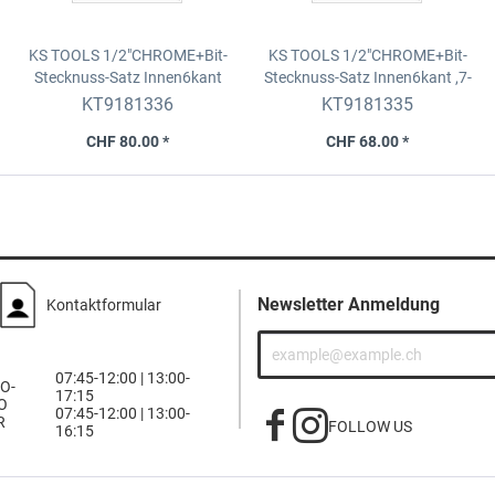
KS TOOLS 1/2"CHROME+Bit-
KS TOOLS 1/2"CHROME+Bit-
Stecknuss-Satz Innen6kant
Stecknuss-Satz Innen6kant
,7-
,lang,6-tlg.5-12mm
tlg.5-14mm
KT9181336
KT9181335
CHF 80.00 *
CHF 68.00 *
Newsletter Anmeldung
Kontaktformular
07:45-12:00 | 13:00-
O-
17:15
O
07:45-12:00 | 13:00-
R
FOLLOW US
16:15