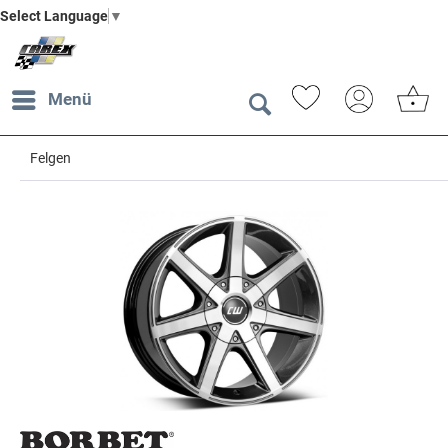
Select Language
▼
Menü
Felgen