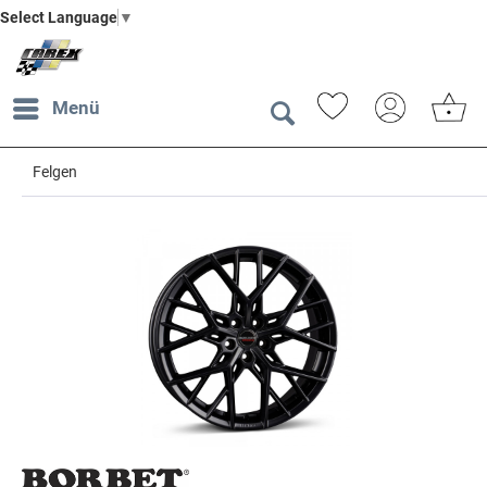
Select Language
▼
Menü
Felgen