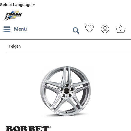
Select Language
▼
Menü
Felgen