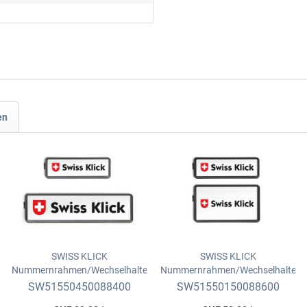
en
SWISS KLICK
SWISS KLICK
Nummernrahmen/Wechselhalter
Nummernrahmen/Wechselhalter
Set
Langformat, v. 8x30cm + h.
Set
Hochformat, v. 8x30cm +
SW51550450088400
SW51550150088600
11x51cm, Carbon Look
h.16x30cm, schwarz