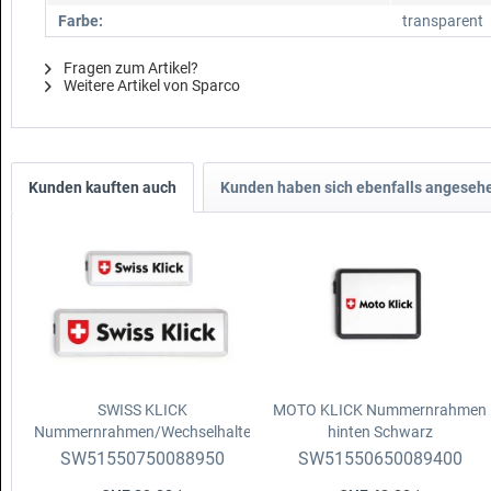
Farbe:
transparent
Fragen zum Artikel?
Weitere Artikel von Sparco
Kunden kauften auch
Kunden haben sich ebenfalls angeseh
SWISS KLICK
MOTO KLICK Nummernrahmen
Nummernrahmen/Wechselhalter
hinten
Schwarz
Set
Langformat, v. 8x30cm
SW51550750088950
SW51550650089400
+11x51cm, Chrom matt