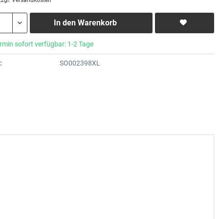
zzgl. Versandkosten
In den
Warenkorb
rmin sofort verfügbar: 1-2 Tage
:
SO002398XL