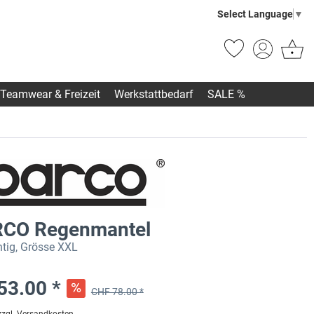
Select Language
▼
Teamwear & Freizeit
Werkstattbedarf
SALE %
CO Regenmantel
htig, Grösse XXL
53.00 *
CHF 78.00 *