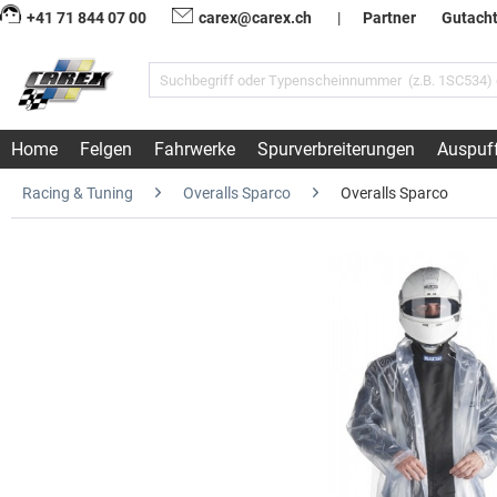
+41 71 844 07 00
carex@carex.ch
|
Partner
Gutach
Home
Felgen
Fahrwerke
Spurverbreiterungen
Auspuf
Racing & Tuning
Overalls Sparco
Overalls Sparco