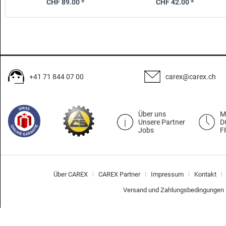
CHF 89.00 *
CHF 42.00 *
+41 71 844 07 00
carex@carex.ch
Über uns
M
Unsere Partner
D
Jobs
F
Über CAREX
CAREX Partner
Impressum
Kontakt
Versand und Zahlungsbedingungen