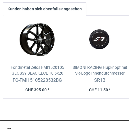
Kunden haben sich ebenfalls angesehen
Fondmetal Zelos FMI1520105
SIMONI RACING Hupknopf mit
GLOSSY BLACK,ECE
10,5x20
SR-Logo
Innendurchmesser
ET 28 5x132 D.66.5 fix, BMW
55mm, Aussendurchmesser
FO-FMI15105228532BG
SR1B
M5(G9x)
61mm
CHF 395.00 *
CHF 11.50 *