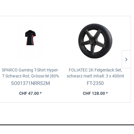
SPARCO Gaming T-Shirt Hyper-
FOLIATEC 2K Felgenlack Set,
B
T
Schwarz-Rot, Grösse M (80%
schwarz matt
Inhalt: 3 x 400ml
Polypropylene)
+ Zubehör
SO01371NRRS2M
FT-2350
CHF 47.00 *
CHF 128.00 *