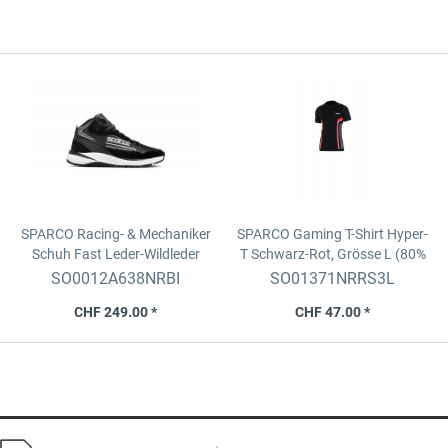
SPARCO Racing- & Mechaniker
SPARCO Gaming T-Shirt Hyper-
Schuh Fast
Leder-Wildleder
T
Schwarz-Rot, Grösse L (80%
schwarz, Grösse 38 (FIA 8856-
Polypropylene)
SO0012A638NRBI
SO01371NRRS3L
2018)
CHF 249.00 *
CHF 47.00 *