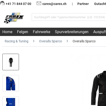
+41 71 844 07 00
carex@carex.ch
|
Partner
Gutach
Home
Felgen
Fahrwerke
Spurverbreiterungen
Auspuf
Racing & Tuning
Overalls Sparco
Overalls Sparco