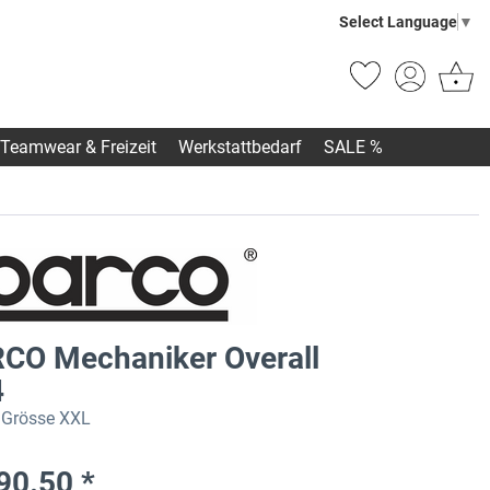
Select Language
▼
Teamwear & Freizeit
Werkstattbedarf
SALE %
CO Mechaniker Overall
4
 Grösse XXL
90.50 *