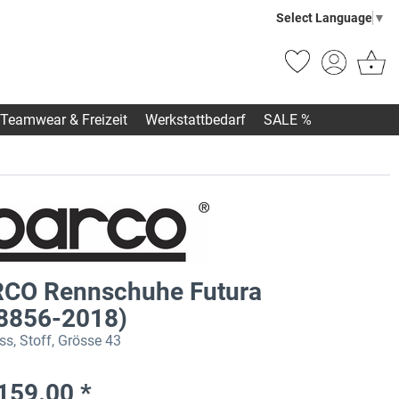
Select Language
▼
Teamwear & Freizeit
Werkstattbedarf
SALE %
CO Rennschuhe Futura
 8856-2018)
s, Stoff, Grösse 43
159.00 *