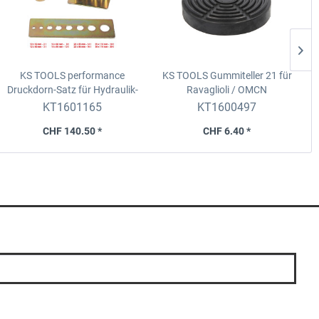
KS TOOLS performance
KS TOOLS Gummiteller 21 für
Druckdorn-Satz für
Hydraulik-
Ravaglioli / OMCN
Werkstattpresse, 8-tlg
Hebebühnen, Ø 150 mm
KT1601165
KT1600497
CHF 140.50 *
CHF 6.40 *