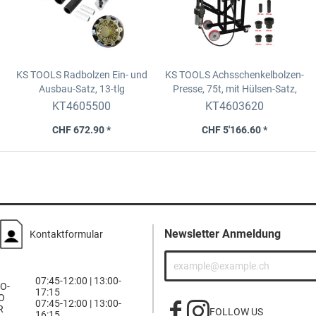
KS TOOLS Radbolzen Ein- und
KS TOOLS Achsschenkelbolzen-
Ausbau-Satz,
13-tlg
Presse, 75t, mit
Hülsen-Satz,
29-tlg
KT4605500
KT4603620
CHF 672.90 *
CHF 5'166.60 *
Newsletter Anmeldung
Kontaktformular
07:45-12:00 | 13:00-
O-
17:15
O
07:45-12:00 | 13:00-
R
FOLLOW US
16:15