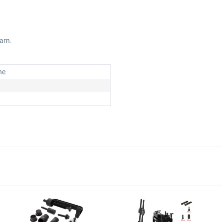
arn.
he