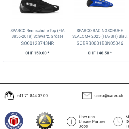
SPARCO Rennschuhe Top (FIA
SPARCO RACINGSCHUHE
8856-2018)
Schwarz, Grösse
SLALOM+ 2025 (FIA/SFI)
Blau,
43
Grösse 46
SO00128743NR
SOBRB0001B0N05046
CHF 159.00 *
CHF 148.50 *
+41 71 844 07 00
carex@carex.ch
Über uns
M
Unsere Partner
D
Jobs
F