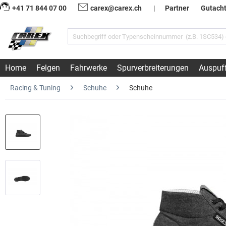
+41 71 844 07 00
carex@carex.ch
|
Partner
Gutach
Home
Felgen
Fahrwerke
Spurverbreiterungen
Auspuf
Racing & Tuning
Schuhe
Schuhe