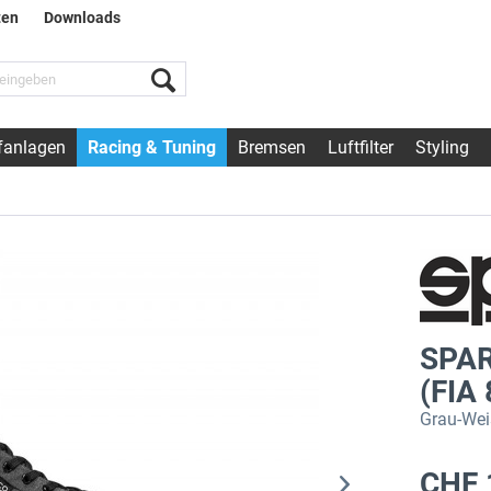
ten
Downloads
fanlagen
Racing & Tuning
Bremsen
Luftfilter
Styling
SPAR
(FIA
Grau-Weis
CHF 