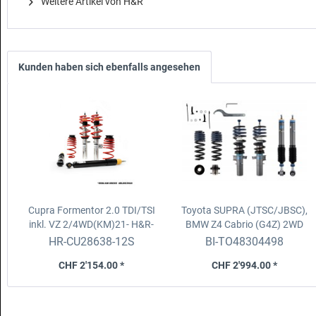
Weitere Artikel von H&R
Kunden haben sich ebenfalls angesehen
Cupra Formentor 2.0 TDI/TSI
Toyota SUPRA (JTSC/JBSC),
inkl. VZ 2/4WD(KM)21-
H&R-
BMW Z4 Cabrio (G4Z) 2WD
Gewindefahrwerk inkl.
Bilstein EVO T1
HR-CU28638-12S
BI-TO48304498
Stilllegungsm. 93068-1
Gewindefahrwerk
CHF 2'154.00 *
CHF 2'994.00 *