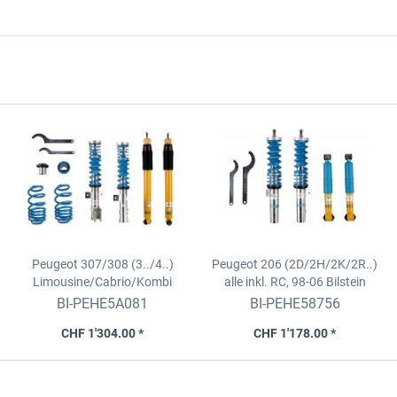
Peugeot 307/308 (3../4..)
Peugeot 206 (2D/2H/2K/2R..)
Limousine/Cabrio/Kombi
alle inkl. RC, 98-06
Bilstein
Bilstein B14/Gewindefahrwerk
B14/Gewindefahrwerk für VA
BI-PEHE5A081
BI-PEHE58756
CHF 1'304.00 *
CHF 1'178.00 *