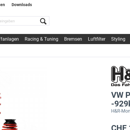
ten
Downloads
fanlagen
Racing & Tuning
Bremsen
Luftfilter
Styling
VW Po
-929
H&R-Mono
CHF 