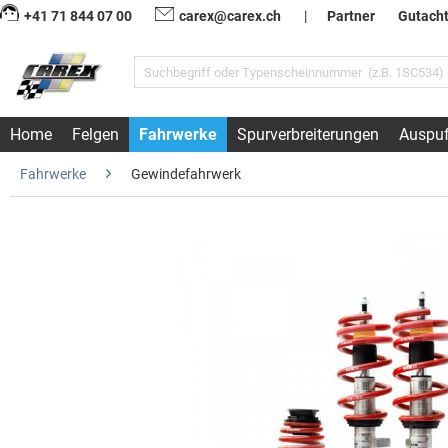
+41 71 844 07 00
carex@carex.ch
|
Partner
Gutach
Home
Felgen
Fahrwerke
Spurverbreiterungen
Auspuf
Fahrwerke
Gewindefahrwerk