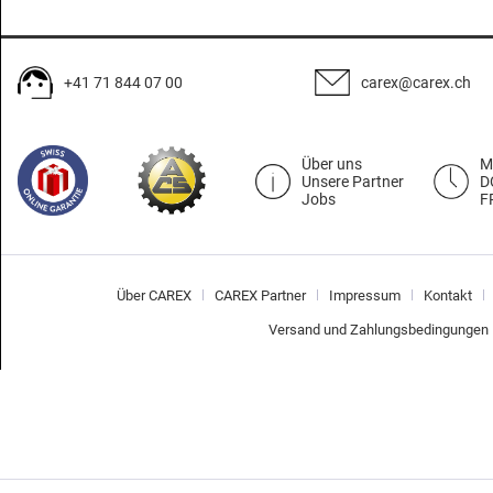
+41 71 844 07 00
carex@carex.ch
Über uns
M
Unsere Partner
D
Jobs
F
Über CAREX
CAREX Partner
Impressum
Kontakt
Versand und Zahlungsbedingungen