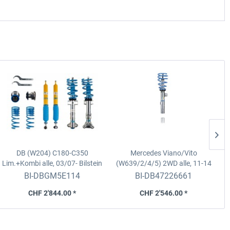
DB (W204) C180-C350
Mercedes Viano/Vito
Lim.+Kombi alle, 03/07-
Bilstein
(W639/2/4/5) 2WD alle, 11-14
a
B16/Gewindefahrw. PSS10 für
Bilstein B14/Gewindefahrwerk
BI-DBGM5E114
BI-DB47226661
2WD-Mod.
für Fzg. o. Luftfed.
CHF 2'844.00 *
CHF 2'546.00 *