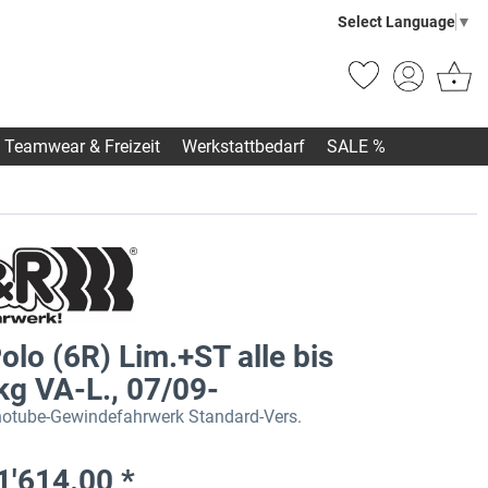
Select Language
▼
Teamwear & Freizeit
Werkstattbedarf
SALE %
lo (6R) Lim.+ST alle bis
kg VA-L., 07/09-
tube-Gewindefahrwerk Standard-Vers.
1'614.00 *