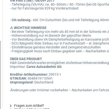
VW Polo 5 (6R) | 06/09> 2017
- Tieferlegung (VA/HA): ca. 40–60mm / 40–70mm (bei OE-Sportf
- nur für Fahrzeuge bis 929 kg Vorderachslast
-
CH-zulässig
- inkl. CH-Gutachten (bis und mit Tieferlegung 40m
⚠ WICHTIGE HINWEISE
- Bei einer Tieferlegung von mehr als 40 mm ist in der Schweiz ei
- Höhenverstellung nur im Bereich der geprüften Werte
- Vor Bestellung obere VA-Dämpferbefestigung an Karosserie prüf
- DCC/Magnetic Ride: Einbau nur in Fachwerkstatt – el. Dämpferr
- Einstellmasse gemäss Hersteller sind zwingend einzuhalten
- Freigängigkeit muss nach Einbau gegeben sein – Nacharbeiten s
ÜBER DAS PRODUKT
H&R Gewindefahrwerke ermöglichen stufenlose Höhenverstellung im
Importeur:
Carex Autozubehör AG
.
Kreditor-Artikelnummer:
29015-1
GTIN/EAN:
4048419110541
Ursprungsland:
Deutschland
Änderungen oder Irrtümer vorbehalten – Nacharbeiten am Fahrzeu
Fragen zum Artikel?