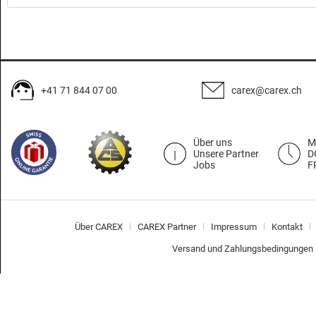
+41 71 844 07 00
carex@carex.ch
Über uns
M
Unsere Partner
D
Jobs
F
Über CAREX
CAREX Partner
Impressum
Kontakt
Versand und Zahlungsbedingungen