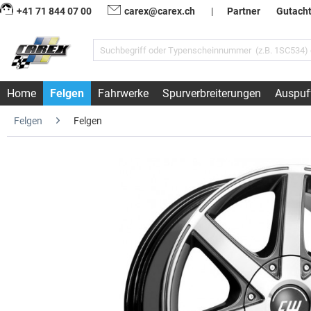
+41 71 844 07 00
carex@carex.ch
|
Partner
Gutach
Home
Felgen
Fahrwerke
Spurverbreiterungen
Auspuf
Felgen
Felgen