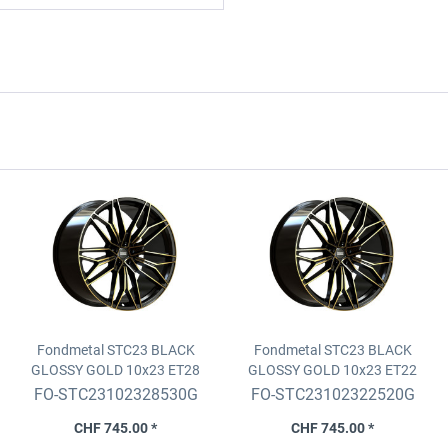
Fondmetal STC23 BLACK
Fondmetal STC23 BLACK
GLOSSY GOLD
10x23 ET28
GLOSSY GOLD
10x23 ET22
5x130 D. 71.6 fix
5x120 D. 66.5 fix
FO-STC23102328530G
FO-STC23102322520G
CHF 745.00 *
CHF 745.00 *