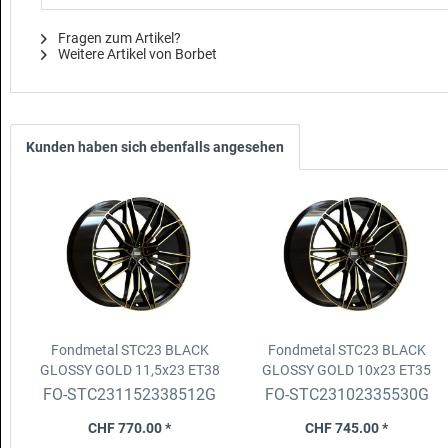
Fragen zum Artikel?
Weitere Artikel von Borbet
Kunden haben sich ebenfalls angesehen
Fondmetal STC23 BLACK
Fondmetal STC23 BLACK
GLOSSY GOLD
11,5x23 ET38
GLOSSY GOLD
10x23 ET35
5x112 D. 66.5 fix
5x130 D. 84.1 fix
FO-STC231152338512G
FO-STC23102335530G
CHF 770.00 *
CHF 745.00 *