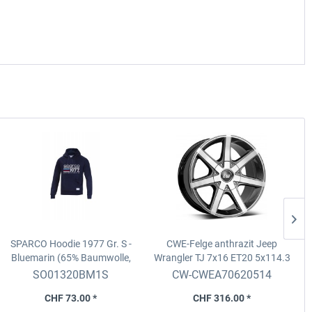
SPARCO Hoodie 1977
Gr. S -
CWE-Felge anthrazit Jeep
C
Bluemarin (65% Baumwolle,
Wrangler TJ
7x16 ET20 5x114.3
35% Polyester)
D. 71.6
SO01320BM1S
CW-CWEA70620514
CHF 73.00 *
CHF 316.00 *