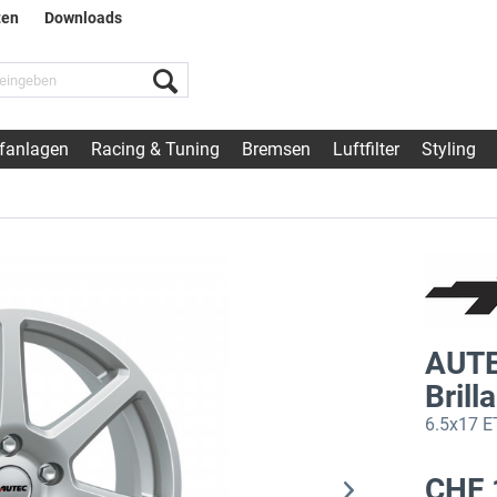
ten
Downloads
fanlagen
Racing & Tuning
Bremsen
Luftfilter
Styling
AUTE
Bril
6.5x17 E
CHF 