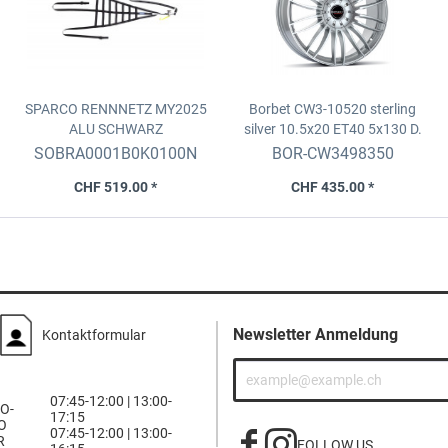
SPARCO RENNNETZ MY2025
Borbet CW3-10520 sterling
ALU SCHWARZ
silver
10.5x20 ET40 5x130 D.
66.6
SOBRA0001B0K0100N
BOR-CW3498350
CHF 519.00 *
CHF 435.00 *
Newsletter Anmeldung
Kontaktformular
07:45-12:00 | 13:00-
O-
17:15
O
07:45-12:00 | 13:00-
R
FOLLOW US