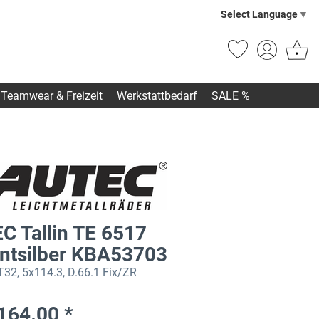
Select Language
▼
Teamwear & Freizeit
Werkstattbedarf
SALE %
C Tallin TE 6517
lantsilber KBA53703
T32, 5x114.3, D.66.1 Fix/ZR
164.00 *