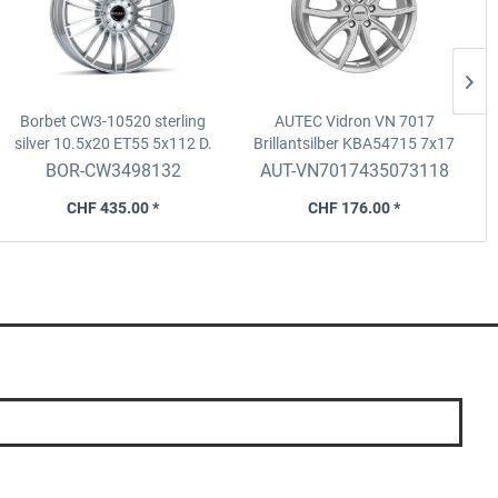
Borbet CW3-10520 sterling
AUTEC Vidron VN 7017
A
silver
10.5x20 ET55 5x112 D.
Brillantsilber KBA54715
7x17
66.5
ET43, 5x112, D.57.1 Fix/ZR
BOR-CW3498132
AUT-VN7017435073118
CHF 435.00 *
CHF 176.00 *