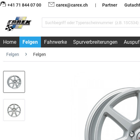
+41 71 844 07 00
carex@carex.ch
|
Partner
Gutach
Home
Felgen
Fahrwerke
Spurverbreiterungen
Auspuf
Felgen
Felgen