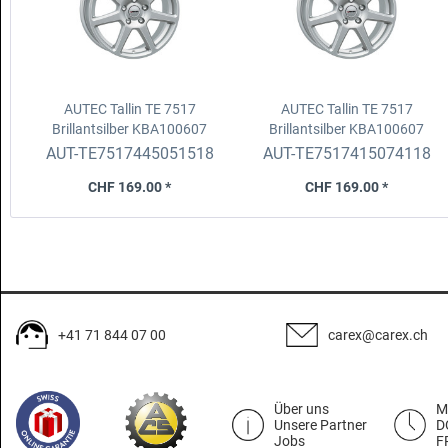
AUTEC Tallin TE 7517
AUTEC Tallin TE 7517
Brillantsilber KBA100607
Brillantsilber KBA100607
7.5x17 ET44, 5x108, D.65.1 Fix
7.5x17 ET41, 5x112, D.66.5
AUT-TE7517445051518
AUT-TE7517415074118
Fix/ZR
CHF 169.00 *
CHF 169.00 *
+41 71 844 07 00
carex@carex.ch
Über uns
M
Unsere Partner
D
Jobs
F