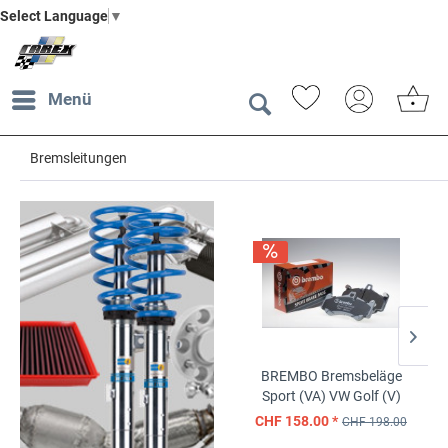
Select Language
▼
Menü
Bremsleitungen
BREMBO Bremsbeläge
B
Sport (VA)
VW Golf (V)
Sp
2.0i 16V TFSI GTI (04->)
CHF 158.00 *
CH
CHF 198.00