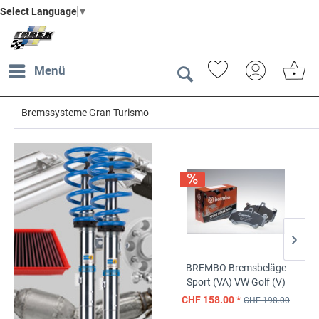
Select Language
▼
Menü
Bremssysteme Gran Turismo
BREMBO Bremsbeläge
B
Sport (VA)
VW Golf (V)
Sp
2.0i 16V TFSI GTI (04->)
CHF 158.00 *
CH
CHF 198.00