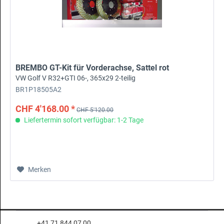
BREMBO GT-Kit für Vorderachse, Sattel rot
VW Golf V R32+GTI 06-, 365x29 2-teilig
BR1P18505A2
CHF 4'168.00 *
CHF 5'120.00
Liefertermin sofort verfügbar: 1-2 Tage
Merken
+41 71 844 07 00