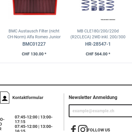
BMC Austausch Filter (nicht
MB CLE180/200/220d
CH-Norm)
Alfa Romeo Junior
(R2CLECA) 2WD inkl. 200/300
1.2 Mild Hybrid, 136PS
4WD
Coupe/Cabrio | H&R
BMC01227
HR-28547-1
Federsatz
CHF 130.00 *
CHF 564.00 *
Newsletter Anmeldung
Kontaktformular
07:45-12:00 | 13:00-
O-
17:15
O
07:45-12:00 | 13:00-
R
FOLLOW US
16:15