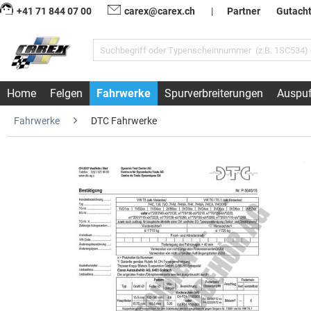
+41 71 844 07 00
carex@carex.ch
|
Partner
Gutach
Home
Felgen
Fahrwerke
Spurverbreiterungen
Auspuf
Fahrwerke
DTC Fahrwerke