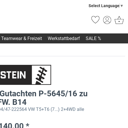
Select Language
▼
Teamwear & Freizeit
Werkstattbedarf
SALE %
Gutachten P-5645/16 zu
FW. B14
4/47-222564 VW T5+T6 (7...) 2+4WD alle
140.00 *