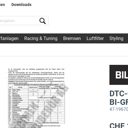
ten
Downloads
fanlagen
Racing & Tuning
Bremsen
Luftfilter
Styling
DTC-
BI-G
47-19670
CHF 