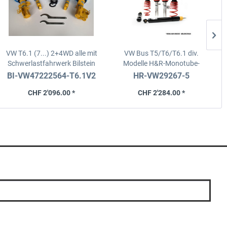
VW T6.1 (7...) 2+4WD alle mit
VW Bus T5/T6/T6.1 div.
Schwerlastfahrwerk
Bilstein
Modelle
H&R-Monotube-
B14/Gewindefahrwerk
Gewindefahrwerk
BI-VW47222564-T6.1V2
HR-VW29267-5
CHF 2'096.00 *
CHF 2'284.00 *