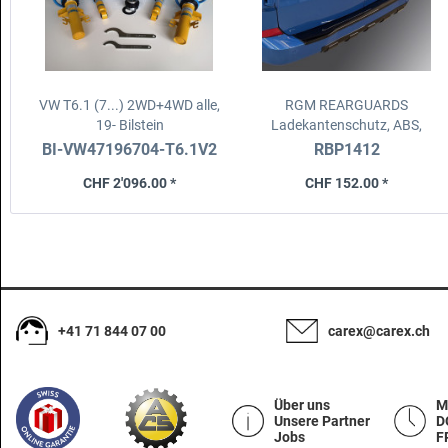
VW T6.1 (7...) 2WD+4WD alle,
RGM REARGUARDS
19-
Bilstein
Ladekantenschutz, ABS,
B14/Gewindefahrwerk
schwarz
Ford Transit/Tourneo
BI-VW47196704-T6.1V2
RBP1412
Custom 24-/VW Transporter
CHF 2'096.00 *
CHF 152.00 *
25-
+41 71 844 07 00
carex@carex.ch
Über uns
M
Unsere Partner
D
Jobs
F