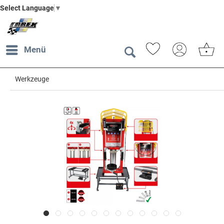
Select Language
▼
Menü
Werkzeuge