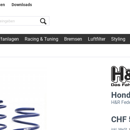
ten
Downloads
fanlagen
Racing & Tuning
Bremsen
Luftfilter
Styling
Hond
H&R Fede
CHF 
inkl. MwSt.