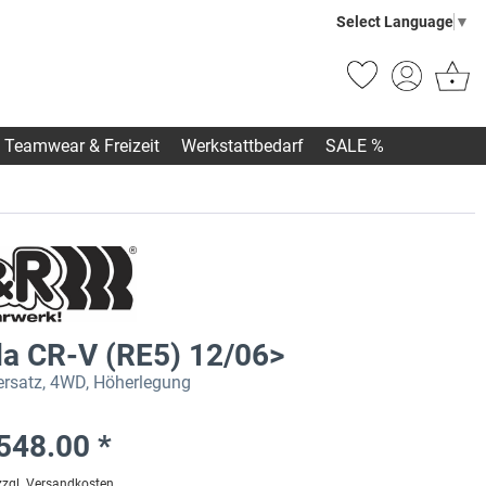
Select Language
▼
Teamwear & Freizeit
Werkstattbedarf
SALE %
a CR-V (RE5) 12/06>
rsatz, 4WD, Höherlegung
548.00 *
zzgl. Versandkosten