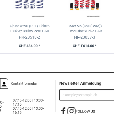
Alpine A290 (P01) Elektro
BMW M5 (G90(G9M))
130kW/160kW 2WD
H&R
Limousine xDrive
H&R
Federsatz
Gewindefedersatz
HR-28518-2
HR-23037-3
CHF 434.00 *
CHF 1'614.00 *
Newsletter Anmeldung
Kontaktformular
07:45-12:00 | 13:00-
O-
17:15
O
07:45-12:00 | 13:00-
R
FOLLOW US
16:15