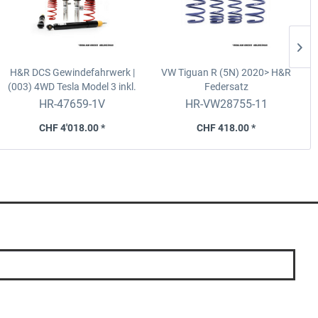
H&R DCS Gewindefahrwerk |
VW Tiguan R (5N) 2020>
H&R
(003) 4WD
Tesla Model 3 inkl.
Federsatz
Long Range/Performance
HR-47659-1V
HR-VW28755-11
CHF 4'018.00 *
CHF 418.00 *