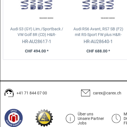
Audi S3 (GY) Lim./Sportback /
Audi RS6 Avant, RS7 SB (F2)
VW Golf 8R (CD)
H&R-
mit RS-Sport FW plus
H&R-
Federsatz
Federsatz
HR-AU28617-1
HR-AU28640-1
CHF 494.00 *
CHF 688.00 *
+41 71 844 07 00
carex@carex.ch
Über uns
M
Unsere Partner
D
Jobs
F