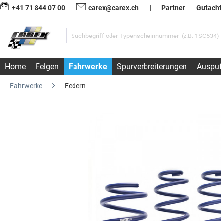
+41 71 844 07 00
carex@carex.ch
|
Partner
Gutach
Home
Felgen
Fahrwerke
Spurverbreiterungen
Auspuf
Fahrwerke
Federn