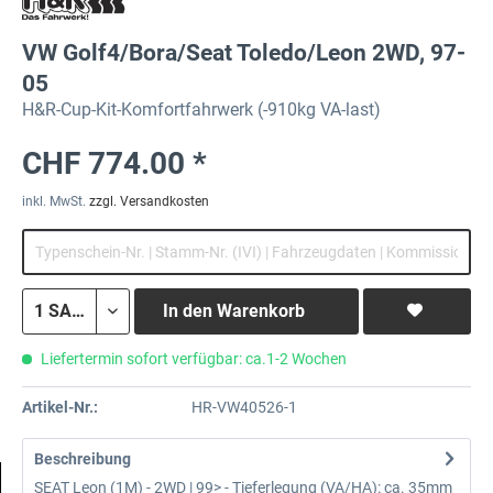
VW Golf4/Bora/Seat Toledo/Leon 2WD, 97-
05
H&R-Cup-Kit-Komfortfahrwerk (-910kg VA-last)
CHF 774.00 *
inkl. MwSt.
zzgl. Versandkosten
In den
Warenkorb
Liefertermin sofort verfügbar: ca.1-2 Wochen
Artikel-Nr.:
HR-VW40526-1
Beschreibung
SEAT Leon (1M) - 2WD | 99> - Tieferlegung (VA/HA): ca. 35mm