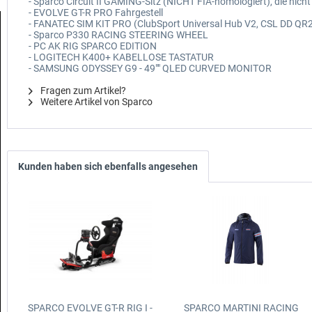
- Sparco Circuit II GAMING-Sitz (NICHT FIA-homologiert), die nich
- EVOLVE GT-R PRO Fahrgestell
- FANATEC SIM KIT PRO (ClubSport Universal Hub V2, CSL DD QR2 
- Sparco P330 RACING STEERING WHEEL
- PC AK RIG SPARCO EDITION
- LOGITECH K400+ KABELLOSE TASTATUR
- SAMSUNG ODYSSEY G9 - 49"" QLED CURVED MONITOR
Fragen zum Artikel?
Weitere Artikel von Sparco
Kunden haben sich ebenfalls angesehen
SPARCO EVOLVE GT-R RIG I -
SPARCO MARTINI RACING