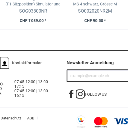
(F1-Sitzposition)
Simulator und
MS-4
schwarz, Grösse M
GP Sitz schwarz
SOG03800NR
SO002020NR2M
CHF 1'089.00 *
CHF 90.50 *
Newsletter Anmeldung
Kontaktformular
07:45-12:00 | 13:00-
O-
17:15
O
07:45-12:00 | 13:00-
R
FOLLOW US
16:15
Datenschutz
AGB