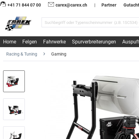
+41 71 844 07 00
carex@carex.ch
|
Partner
Gutach
Home
Felgen
Fahrwerke
Spurverbreiterungen
Auspuf
Racing & Tuning
Gaming