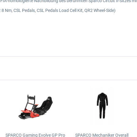
t FIA-homologierte Nachbildung des berühmten Sparco Circuit II-Sitzes m
8 Nm, CSL Pedals, CSL Pedals Load Cell Kit, QR2 Wheel-Side)
SPARCO Gaming Evolve GP Pro
SPARCO Mechaniker Overall