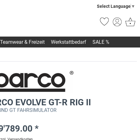
Select Language
▼
Teamwear & Freizeit
Werkstattbedarf
SALE %
CO EVOLVE GT-R RIG II
UND GT FAHRSIMULATOR
9'789.00 *
zzgl. Versandkosten