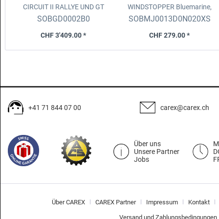
CIRCUIT II
RALLYE UND GT
WINDSTOPPER
Bluemarine,
FAHRSIMULATOR
Grösse XS
SOBGD0002B0
SOBMJ0013D0N020XS
CHF 3'409.00 *
CHF 279.00 *
+41 71 844 07 00
carex@carex.ch
Über uns
M
Unsere Partner
D
Jobs
F
Über CAREX
CAREX Partner
Impressum
Kontakt
Versand und Zahlungsbedingungen