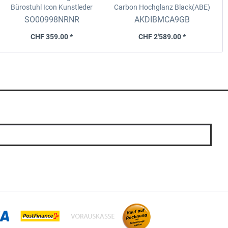
Bürostuhl Icon
Kunstleder
Carbon Hochglanz Black(ABE)
schwarz-schwarz
BMW M3 (G80, G81), MY 21-26
SO00998NRNR
AKDIBMCA9GB
CHF 359.00 *
CHF 2'589.00 *