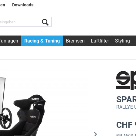
ten
Downloads
fanlagen
Racing & Tuning
Bremsen
Luftfilter
Styling
SPAR
RALLYE 
CHF 
inkl. MwSt.