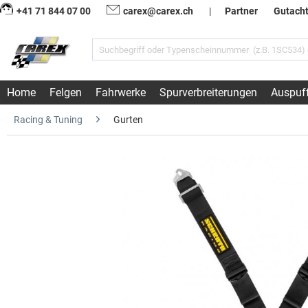
+41 71 844 07 00
carex@carex.ch
|
Partner
Gutach
Home
Felgen
Fahrwerke
Spurverbreiterungen
Auspuf
Racing & Tuning
Gurten