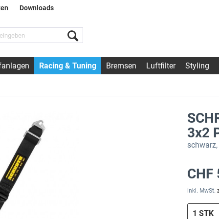
ten
Downloads
fanlagen
Racing & Tuning
Bremsen
Luftfilter
Styling
SCHR
3x2 P
schwarz,
CHF 
inkl. MwSt.