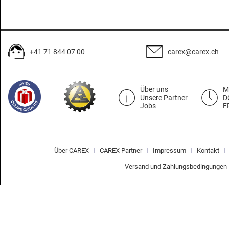
+41 71 844 07 00
carex@carex.ch
Über uns
M
Unsere Partner
D
Jobs
F
Über CAREX
CAREX Partner
Impressum
Kontakt
Versand und Zahlungsbedingungen