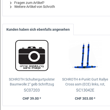
Fragen zum Artikel?
Weitere Artikel von Schroth
Kunden haben sich ebenfalls angesehen
SCHROTH Schultergurtpolster
SCHROTH 4-Punkt Gurt Rallye
Baumwolle 2"
gelb Schriftzug
Cross asm (ECE)
links, rot,
schwarz, ohne Logo
Schulter 2", Becken 2"
SC07203
SC13042E
CHF 39.00 *
CHF 303.00 *