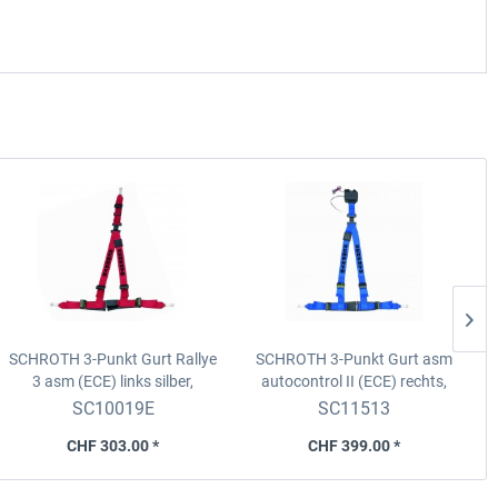
SCHROTH 3-Punkt Gurt Rallye
SCHROTH 3-Punkt Gurt asm
S
3 asm (ECE) links
silber,
autocontrol II (ECE)
rechts,
Schulter 2'', Becken 2'', Logo
gelb, Schulter 2'' Becken 2''
SC10019E
SC11513
schwarz,
CHF 303.00 *
CHF 399.00 *