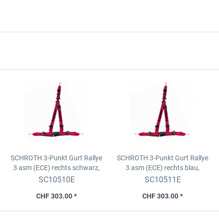
SCHROTH 3-Punkt Gurt Rallye
SCHROTH 3-Punkt Gurt Rallye
3 asm (ECE) rechts
schwarz,
3 asm (ECE) rechts
blau,
Schulter 2'', Becken 2'', Logo gelb
Schulter 2'', Becken 2'', Logo
SC10510E
SC10511E
schwarz,
CHF 303.00 *
CHF 303.00 *