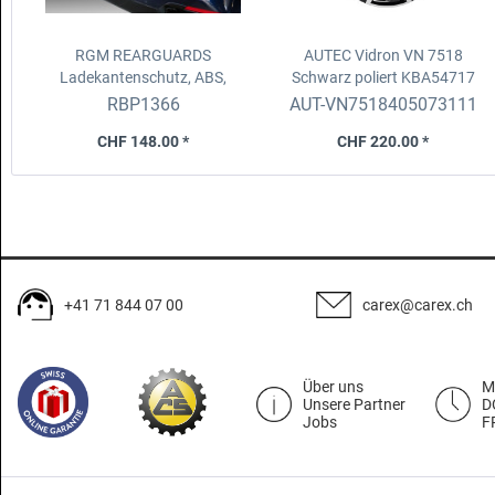
RGM REARGUARDS
AUTEC Vidron VN 7518
Ladekantenschutz, ABS,
Schwarz poliert KBA54717
schwarz
BMW X3 M Sport
7.5x18 ET40, 5x112, D.57.1
RBP1366
AUT-VN7518405073111
(G01) 09.2021-24, ohne iX3
Fix/ZR
CHF 148.00 *
CHF 220.00 *
+41 71 844 07 00
carex@carex.ch
Über uns
M
Unsere Partner
D
Jobs
F