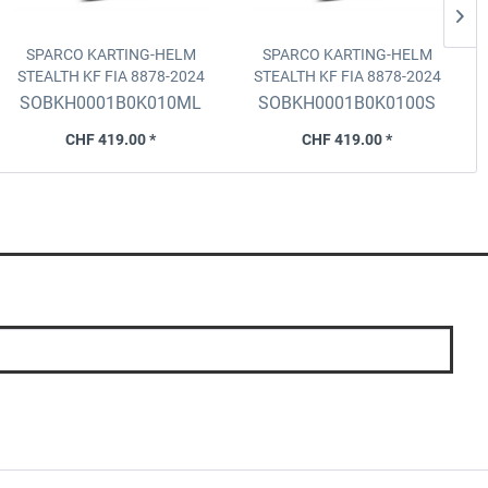
SPARCO KARTING-HELM
SPARCO KARTING-HELM
STEALTH KF FIA 8878-2024
STEALTH KF FIA 8878-2024
Schwarz-Schwarz, Grösse
Schwarz-Schwarz, Grösse
SOBKH0001B0K010ML
SOBKH0001B0K0100S
M/L(59)
S(55-56)
CHF 419.00 *
CHF 419.00 *