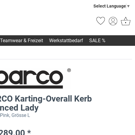
Select Language
▼
Teamwear & Freizeit
Werkstattbedarf
SALE %
CO Karting-Overall Kerb
nced Lady
Pink, Grösse L
289.00 *