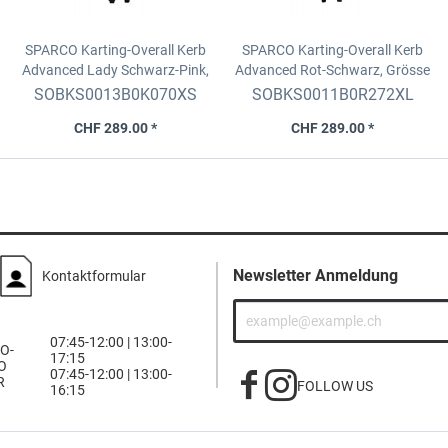
SPARCO Karting-Overall Kerb
SPARCO Karting-Overall Kerb
Advanced Lady
Schwarz-Pink,
Advanced
Rot-Schwarz, Grösse
Grösse XS
XXL
SOBKS0013B0K070XS
SOBKS0011B0R272XL
CHF 289.00 *
CHF 289.00 *
Newsletter Anmeldung
Kontaktformular
07:45-12:00 | 13:00-
O-
17:15
O
07:45-12:00 | 13:00-
R
FOLLOW US
16:15