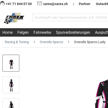
+41 71 844 07 00
carex@carex.ch
|
Partner
Gutach
Home
Felgen
Fahrwerke
Spurverbreiterungen
Auspuf
Racing & Tuning
Overalls Sparco
Overalls Sparco Lady