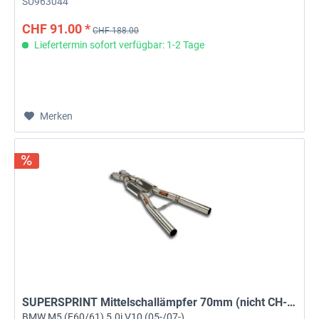
SU963044
CHF 91.00 *
CHF 188.00
Liefertermin sofort verfügbar: 1-2 Tage
Merken
SUPERSPRINT Mittelschallämpfer 70mm (nicht CH-Norm
BMW M5 (E60/61) 5.0i V10 (05-/07-)