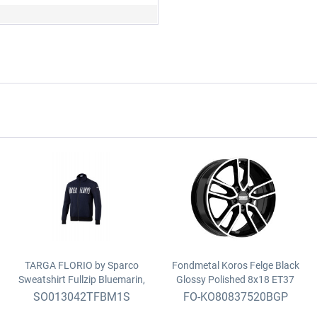
TARGA FLORIO by Sparco
Fondmetal Koros Felge Black
Sweatshirt Fullzip
Bluemarin,
Glossy Polished
8x18 ET37
bestickt, Grösse S
5x120, 67.1fix
SO013042TFBM1S
FO-KO80837520BGP