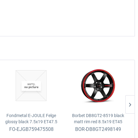
Fondmetal E-JOULE Felge
Borbet DB8GT2-8519 black
glossy black
7.5x19 ET47.5
matt rim red
8.5x19 ET45
5x108 D. 63.4
5x112 D. 66.5
FO-EJGB759475508
BOR-DB8GT2498149