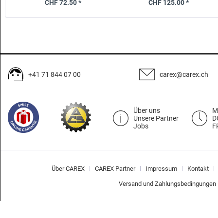
CHF 72.50 *
CHF 125.00 *
+41 71 844 07 00
carex@carex.ch
Über uns
M
Unsere Partner
D
Jobs
F
Über CAREX
CAREX Partner
Impressum
Kontakt
Versand und Zahlungsbedingungen