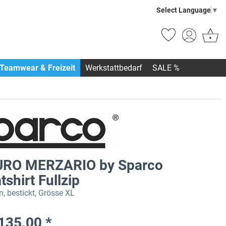
Select Language
▼
Teamwear & Freizeit
Werkstattbedarf
SALE %
RO MERZARIO by Sparco
shirt Fullzip
, bestickt, Grösse XL
135.00 *