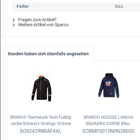
Farbe:
blau
Fragen zum Artikel?
Weitere Artikel von Sparco
Kunden haben sich ebenfalls angesehen
SPARCO Teamwork Tech Fullzip
SPARCO HOODIE LANCIA
Jacke
Schwarz-Orange, Grösse
SQUADRA CORSE
Blau-
XL
Schwarz, Grösse S
SO02429NRAF4XL
SOBMF0015N0N2800S