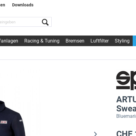
ten
Downloads
fanlagen
Racing & Tuning
Bremsen
Luftfilter
Styling
ARTU
Sweat
Bluemarin
CHF 