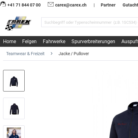
+41 71 844 07 00
carex@carex.ch
|
Partner
Gutach
Home
Felgen
Fahrwerke
Spurverbreiterungen
Auspuf
Teamwear & Freizeit
Jacke / Pullover