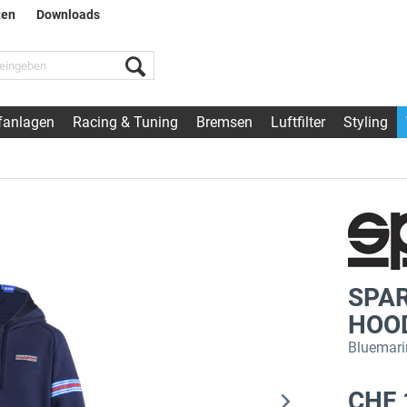
ten
Downloads
fanlagen
Racing & Tuning
Bremsen
Luftfilter
Styling
SPAR
HOOD
Bluemari
CHF 