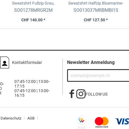
Sweatshirt Fullzip
Grau,
Sweatshirt Halfzip
Bluemarine-
bestickt, Grösse M
Weiss, Grösse S
SO01278MRGR2M
SO013037MRBMBI1S
CHF 140.00 *
CHF 127.50 *
Newsletter Anmeldung
Kontaktformular
07:45-12:00 | 13:00-
O-
17:15
O
07:45-12:00 | 13:00-
R
FOLLOW US
16:15
Datenschutz
AGB