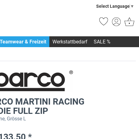
Select Language
▼
Teamwear & Freizeit
Werkstattbedarf
SALE %
CO MARTINI RACING
IE FULL ZIP
ne, Grösse L
133.50 *