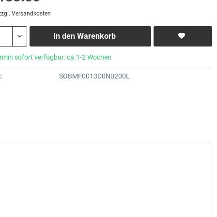
zzgl. Versandkosten
In den
Warenkorb
rmin sofort verfügbar: ca.1-2 Wochen
:
SOBMF0013D0N0200L