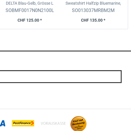
DELTA
Blau-Gelb, Grösse L
Sweatshirt Halfzip
Bluemarine,
G
bestickt, Grösse M
SOBMF0017N0N2100L
SO013037MRBM2M
CHF 125.00 *
CHF 135.00 *