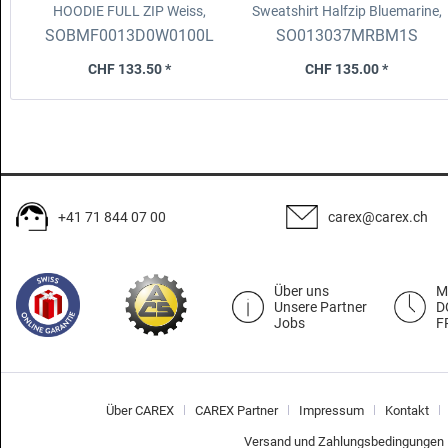
HOODIE FULL ZIP
Weiss,
Sweatshirt Halfzip
Bluemarine,
Grösse L
bestickt, Grösse S
SOBMF0013D0W0100L
SO013037MRBM1S
CHF 133.50 *
CHF 135.00 *
+41 71 844 07 00
carex@carex.ch
Über uns
M
Unsere Partner
D
Jobs
F
Über CAREX
CAREX Partner
Impressum
Kontakt
Versand und Zahlungsbedingungen