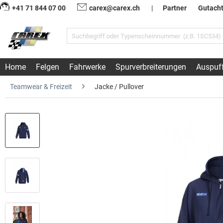
+41 71 844 07 00
carex@carex.ch
|
Partner
Gutach
Home
Felgen
Fahrwerke
Spurverbreiterungen
Auspuf
Teamwear & Freizeit
Jacke / Pullover