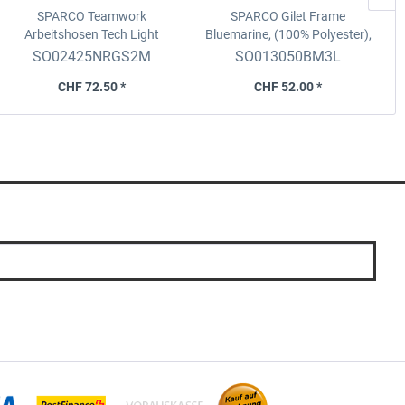
SPARCO Teamwork
SPARCO Gilet Frame
S
Arbeitshosen Tech Light
Bluemarine, (100% Polyester),
Schwarz-Dunkelgrau, 90%
Grösse L
SO02425NRGS2M
SO013050BM3L
Nylon, Grösse M
CHF 72.50 *
CHF 52.00 *