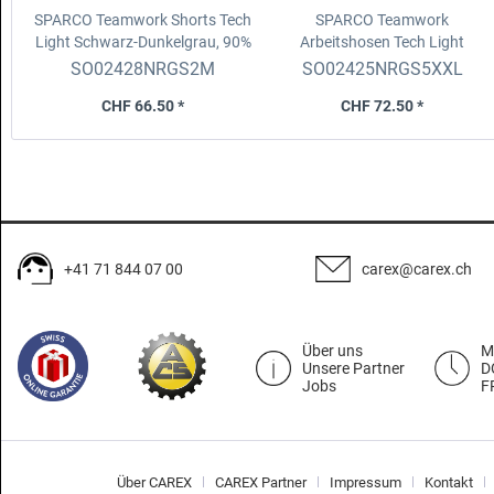
SPARCO Teamwork Shorts Tech
SPARCO Teamwork
Light
Schwarz-Dunkelgrau, 90%
Arbeitshosen Tech Light
Nylon, Grösse M
Schwarz-Dunkelgrau, 90%
SO02428NRGS2M
SO02425NRGS5XXL
Nylon, Grösse XXL
CHF 66.50 *
CHF 72.50 *
+41 71 844 07 00
carex@carex.ch
Über uns
M
Unsere Partner
D
Jobs
F
Über CAREX
CAREX Partner
Impressum
Kontakt