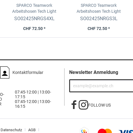
SPARCO Teamwork
SPARCO Teamwork
Arbeitshosen Tech Light
Arbeitshosen Tech Light
Schwarz-Dunkelgrau, 90%
Schwarz-Dunkelgrau, 90%
SO02425NRGS4XL
SO02425NRGS3L
Nylon, Grösse XL
Nylon, Grösse L
CHF 72.50 *
CHF 72.50 *
Newsletter Anmeldung
Kontaktformular
07:45-12:00 | 13:00-
O-
17:15
O
07:45-12:00 | 13:00-
R
FOLLOW US
16:15
Datenschutz
AGB