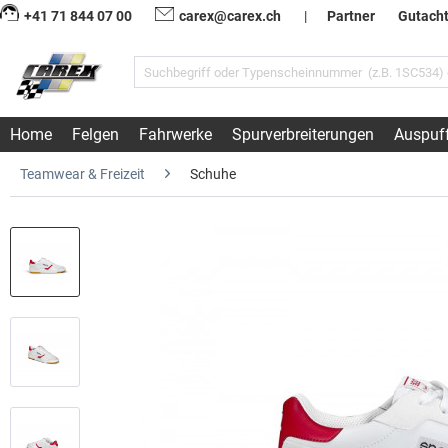
+41 71 844 07 00
carex@carex.ch
|
Partner
Gutach
Home
Felgen
Fahrwerke
Spurverbreiterungen
Auspuf
Teamwear & Freizeit
Schuhe