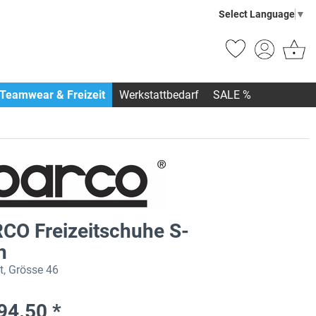
Select Language
▼
Teamwear & Freizeit
Werkstattbedarf
SALE %
CO Freizeitschuhe S-
n
t, Grösse 46
94.50 *