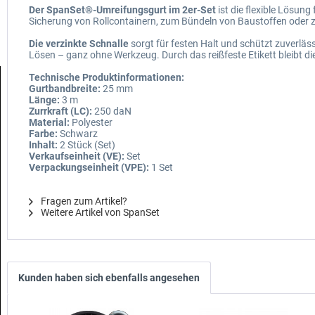
Der SpanSet®-Umreifungsgurt im 2er-Set
ist die flexible Lösun
Sicherung von Rollcontainern, zum Bündeln von Baustoffen oder 
Die verzinkte Schnalle
sorgt für festen Halt und schützt zuverlä
Lösen – ganz ohne Werkzeug. Durch das reißfeste Etikett bleibt d
Technische Produktinformationen:
Gurtbandbreite:
25 mm
Länge:
3 m
Zurrkraft (LC):
250 daN
Material:
Polyester
Farbe:
Schwarz
Inhalt:
2 Stück (Set)
Verkaufseinheit (VE):
Set
Verpackungseinheit (VPE):
1 Set
Fragen zum Artikel?
Weitere Artikel von SpanSet
Kunden haben sich ebenfalls angesehen