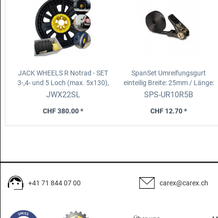
JACK WHEELS R Notrad - SET
SpanSet Umreifungsgurt
3-,4- und 5 Loch (max. 5x130),
einteilig
Breite: 25mm / Länge:
Nabenbohrung 73.1mm
5m / Schwarz
JWX22SL
SPS-UR10R5B
CHF 380.00 *
CHF 12.70 *
+41 71 844 07 00
carex@carex.ch