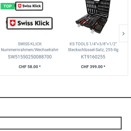
TOP
SWISS KLICK
KS TOOLS 1/4"+3/8"+1/2"
Nummernrahmen/Wechselrahmen
Steckschlüssel-Satz,
255-tlg
Set
Langformat, v. 8x30cm + h.
SW51550250088700
KT9160255
11x51cm, schwarz
CHF 58.00 *
CHF 399.00 *