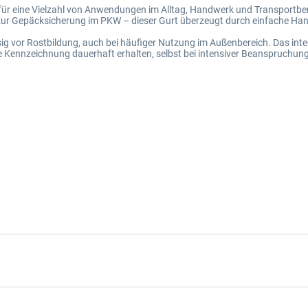
g für eine Vielzahl von Anwendungen im Alltag, Handwerk und Transportbe
zur Gepäcksicherung im PKW – dieser Gurt überzeugt durch einfache Ha
ssig vor Rostbildung, auch bei häufiger Nutzung im Außenbereich. Das in
ie Kennzeichnung dauerhaft erhalten, selbst bei intensiver Beanspruchung