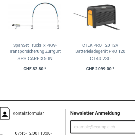
SpanSet TruckFix PKW-
CTEK PRO 120 12V
Transporsicherung Zurrgurt
Batterieladegerät
PRO 120
Breite: 50mm / Länge: 4.5m /
SPS-CARFIX50N
CT40-230
Grau
CHF 82.80 *
CHF 2'099.00 *
Newsletter Anmeldung
Kontaktformular
07:45-12:00 | 13:00-