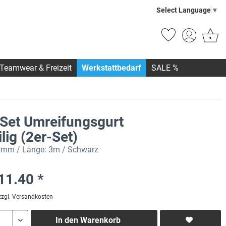
Select Language
▼
Teamwear & Freizeit
Werkstattbedarf
SALE %
Set Umreifungsgurt
ilig (2er-Set)
25mm / Länge: 3m / Schwarz
11.40 *
zzgl. Versandkosten
In den
Warenkorb