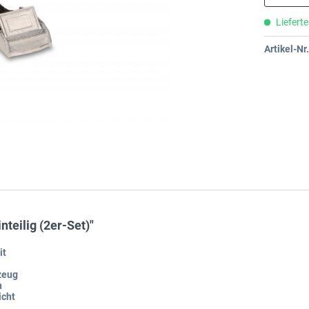
Lieferte
Artikel-Nr.
teilig (2er-Set)"
it
zeug
n
icht