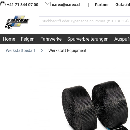
+41 71 844 07 00
carex@carex.ch
|
Partner
Gutach
Home
Felgen
Fahrwerke
Spurverbreiterungen
Auspuf
Werkstattbedarf
Werkstatt Equipment