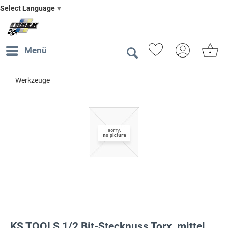
Select Language
▼
Menü
Werkzeuge
KS TOOLS 1/2 Bit-Stecknuss Torx, mittel,