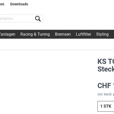
ten
Downloads
fanlagen
Racing & Tuning
Bremsen
Luftfilter
Styling
KS T
Stec
CHF 
inkl. MwSt.