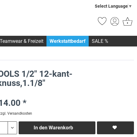
Select Language
▼
Teamwear & Freizeit
Werkstattbedarf
SALE %
OOLS 1/2" 12-kant-
knuss,1.1/8"
14.00 *
zzgl. Versandkosten
In den
Warenkorb