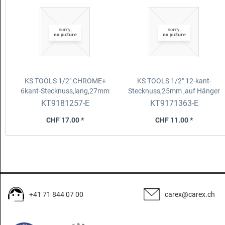
KS TOOLS 1/2" CHROME+
KS TOOLS 1/2" 12-kant-
6kant-Stecknuss,lang,27mm
Stecknuss,25mm ,auf Hänger
,auf Hänger
KT9181257-E
KT9171363-E
CHF 17.00 *
CHF 11.00 *
+41 71 844 07 00
carex@carex.ch