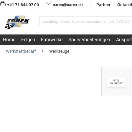
+41 71 844 07 00
carex@carex.ch
|
Partner
Gutach
Home
Felgen
Fahrwerke
Spurverbreiterungen
Auspuf
Werkstattbedarf
Werkzeuge