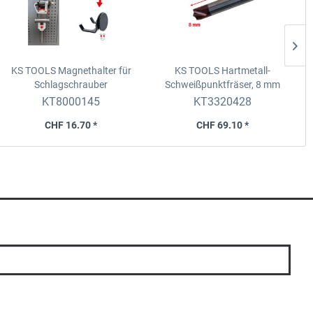
KS TOOLS Magnethalter für
KS TOOLS Hartmetall-
Schlagschrauber
Schweißpunktfräser, 8 mm
KT8000145
KT3320428
CHF 16.70 *
CHF 69.10 *