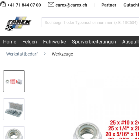
+41 71 844 07 00
carex@carex.ch
|
Partner
Gutach
Home
Felgen
Fahrwerke
Spurverbreiterungen
Auspuf
Werkstattbedarf
Werkzeuge