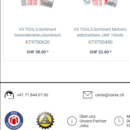
KS TOOLS Sortiment
KS TOOLS Sortiment Muttern,
Gewindenieten,Aluminium
selbstsichern, UNF
100stk.
150tlg
KT9700620
KT9700490
M3x9,M4x11,M5x13,M6x15,M8x18,M10x21
CHF 38.00 *
CHF 22.00 *
+41 71 844 07 00
carex@carex.ch
Über uns
M
Unsere Partner
D
Jobs
F