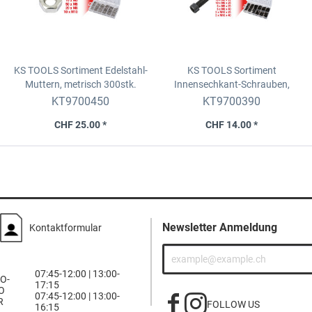
KS TOOLS Sortiment Edelstahl-
KS TOOLS Sortiment
Muttern, metrisch
300stk.
Innensechkant-Schrauben,
metrisch, 106stk.
KT9700450
KT9700390
CHF 25.00 *
CHF 14.00 *
Newsletter Anmeldung
Kontaktformular
07:45-12:00 | 13:00-
O-
17:15
O
07:45-12:00 | 13:00-
R
FOLLOW US
16:15