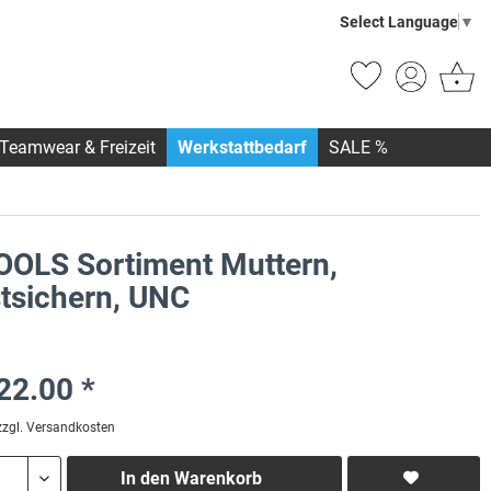
Select Language
▼
Teamwear & Freizeit
Werkstattbedarf
SALE %
OOLS Sortiment Muttern,
stsichern, UNC
22.00 *
zzgl. Versandkosten
In den
Warenkorb