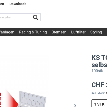
ten
Downloads
fanlagen
Racing & Tuning
Bremsen
Luftfilter
Styling
KS T
selb
100stk.
CHF 
inkl. MwSt.