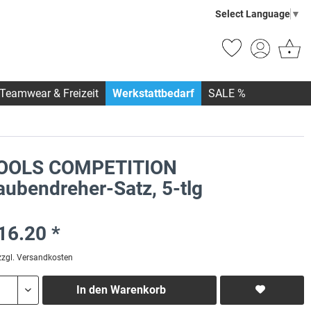
Select Language
▼
Teamwear & Freizeit
Werkstattbedarf
SALE %
OOLS COMPETITION
aubendreher-Satz, 5-tlg
16.20 *
zzgl. Versandkosten
In den
Warenkorb