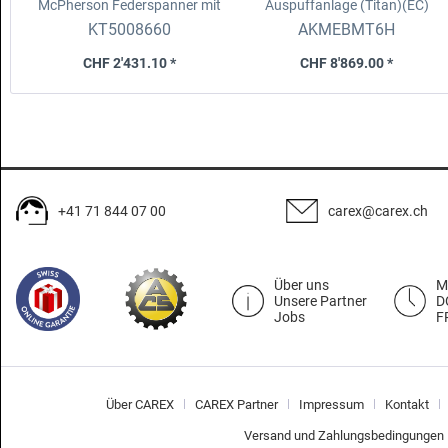
McPherson Federspanner mit
Auspuffanlage (Titan)(EC)
Werkbank-Montagehalter, 7-tlg
BMW M6 Gran Coupé (F06), MY
KT5008660
AKMEBMT6H
13-18
CHF 2'431.10 *
CHF 8'869.00 *
+41 71 844 07 00
carex@carex.ch
Über uns
M
Unsere Partner
D
Jobs
F
Über CAREX
CAREX Partner
Impressum
Kontakt
Versand und Zahlungsbedingungen