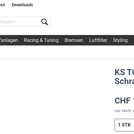
ten
Downloads
fanlagen
Racing & Tuning
Bremsen
Luftfilter
Styling
KS T
Schr
CHF 
inkl. MwSt.