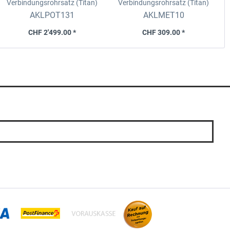
Verbindungsrohrsatz (Titan)
Verbindungsrohrsatz (Titan)
Porsche 718 Cayman GT4 /
(ECE)
Mercedes-AMG C 63 S E
AKLPOT131
AKLMET10
Spyder, MY 20-23
Perf (W206, S206), MY 23-26
CHF 2'499.00 *
CHF 309.00 *