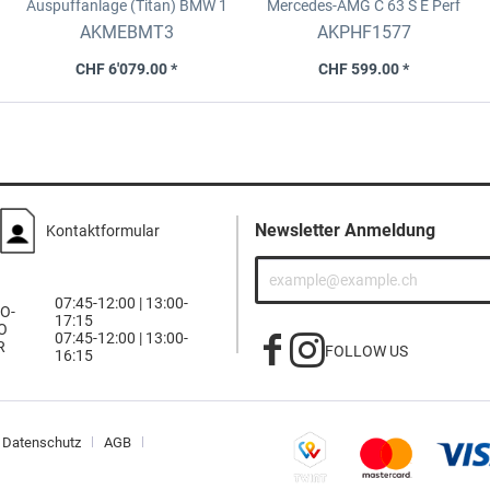
Auspuffanlage (Titan)
BMW 1
Mercedes-AMG C 63 S E Perf
Series M Coupé (E82), MY 11-12
(W206, S206), MY 23-26
AKMEBMT3
AKPHF1577
CHF 6'079.00 *
CHF 599.00 *
Newsletter Anmeldung
Kontaktformular
07:45-12:00 | 13:00-
O-
17:15
O
07:45-12:00 | 13:00-
R
FOLLOW US
16:15
Datenschutz
AGB