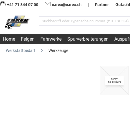
+41 71 844 07 00
carex@carex.ch
|
Partner
Gutach
Home
Felgen
Fahrwerke
Spurverbreiterungen
Auspuf
Werkstattbedarf
Werkzeuge