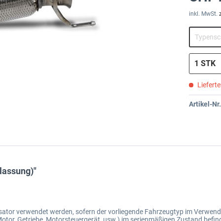
inkl. MwSt.
Liefert
Artikel-Nr.
lassung)"
ysator verwendet werden, sofern der vorliegende Fahrzeugtyp im Verwen
otor, Getriebe, Motorsteuergerät, usw.) im serienmäßigen Zustand befin