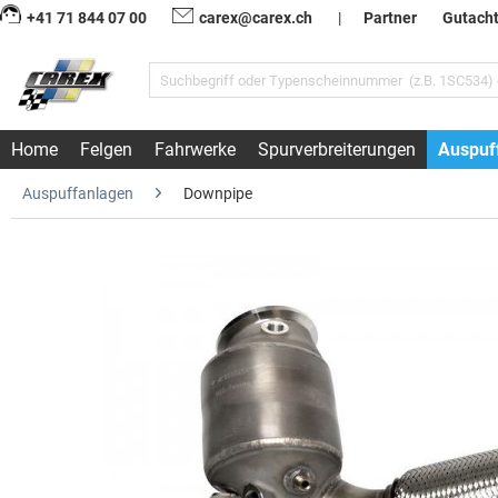
+41 71 844 07 00
carex@carex.ch
|
Partner
Gutach
Home
Felgen
Fahrwerke
Spurverbreiterungen
Auspuf
Auspuffanlagen
Downpipe