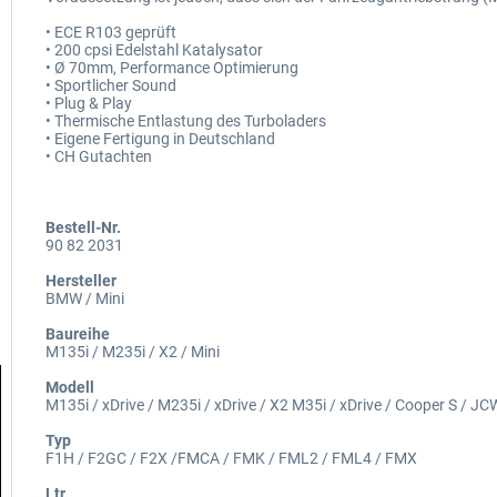
• ECE R103 geprüft
• 200 cpsi Edelstahl Katalysator
• Ø 70mm, Performance Optimierung
• Sportlicher Sound
• Plug & Play
• Thermische Entlastung des Turboladers
• Eigene Fertigung in Deutschland
• CH Gutachten
Bestell-Nr.
90 82 2031
Hersteller
BMW / Mini
Baureihe
M135i / M235i / X2 / Mini
Modell
M135i / xDrive / M235i / xDrive / X2 M35i / xDrive / Cooper S / J
Typ
F1H / F2GC / F2X /FMCA / FMK / FML2 / FML4 / FMX
Ltr.