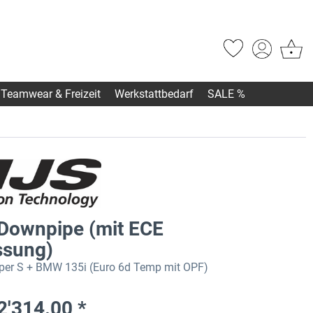
Teamwear & Freizeit
Werkstattbedarf
SALE %
Downpipe (mit ECE
ssung)
per S + BMW 135i (Euro 6d Temp mit OPF)
2'314.00 *