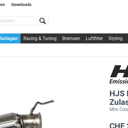
ten
Downloads
fanlagen
Racing & Tuning
Bremsen
Luftfilter
Styling
HJS 
Zula
Mini Coo
CHF 