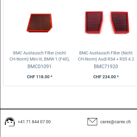
BMC Austausch Filter (nicht
BMC Austausch Filter (Nicht
CH-Norm)
Mini III, BMW 1 (F40),
CH-Norm)
Audi RS4 + RS5 4.2
BMW 2 (F44), BMW X2 (F39)
V8 [Full Kit] (450hp) (10-)
BMC01091
BMC71920
CHF 118.00 *
CHF 234.00 *
+41 71 844 07 00
carex@carex.ch