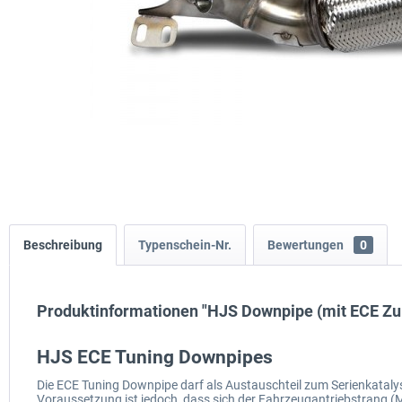
Beschreibung
Typenschein-Nr.
Bewertungen
0
Produktinformationen "HJS Downpipe (mit ECE Zu
HJS ECE Tuning Downpipes
Die ECE Tuning Downpipe darf als Austauschteil zum Serienkatal
Voraussetzung ist jedoch, dass sich der Fahrzeugantriebstrang (M