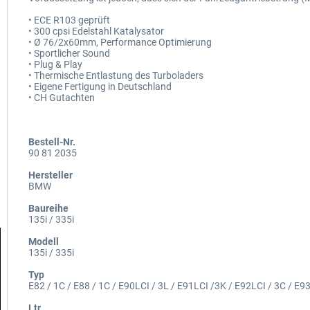
• ECE R103 geprüft
• 300 cpsi Edelstahl Katalysator
• Ø 76/2x60mm, Performance Optimierung
• Sportlicher Sound
• Plug & Play
• Thermische Entlastung des Turboladers
• Eigene Fertigung in Deutschland
• CH Gutachten
Bestell-Nr.
90 81 2035
Hersteller
BMW
Baureihe
135i / 335i
Modell
135i / 335i
Typ
E82 / 1C / E88 / 1C / E90LCI / 3L / E91LCI /3K / E92LCI / 3C / E9
Ltr.