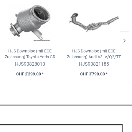
HJS Downpipe (mit ECE
HJS Downpipe (mit ECE
Zulassung)
Toyota Yaris GR
Zulassung)
Audi A3 IV/Q2/TT
Gen2 (206kW, Motorcode
III/TT S III/SQ2
HJS90828010
HJS90821185
G16E-GTS)
CHF 2'299.00 *
CHF 3'790.00 *