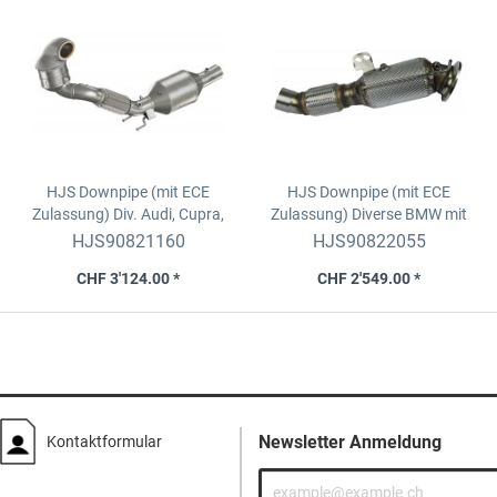
HJS Downpipe (mit ECE
HJS Downpipe (mit ECE
Zulassung)
Div. Audi, Cupra,
Zulassung)
Diverse BMW mit
Seat, Skoda und VW
Motor 3.0 Liter B58 B30A +
HJS90821160
HJS90822055
OPF
CHF 3'124.00 *
CHF 2'549.00 *
Newsletter Anmeldung
Kontaktformular