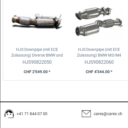
HJS Downpipe (mit ECE
HJS Downpipe (mit ECE
Zulassung)
Diverse BMW und
Zulassung)
BMW M3/M4
Toyota mit 3.0l B58 B30C/B
(G80/82/83), X3M/X4M (F97
HJS90822050
HJS90822060
OPF
NUR LCI)
CHF 2'549.00 *
CHF 4'344.00 *
+41 71 844 07 00
carex@carex.ch