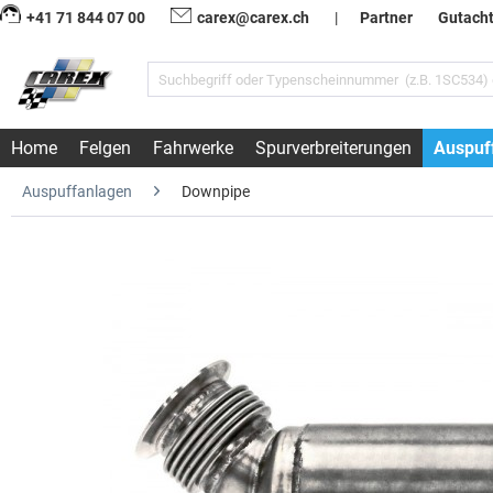
+41 71 844 07 00
carex@carex.ch
|
Partner
Gutach
Home
Felgen
Fahrwerke
Spurverbreiterungen
Auspuf
Auspuffanlagen
Downpipe