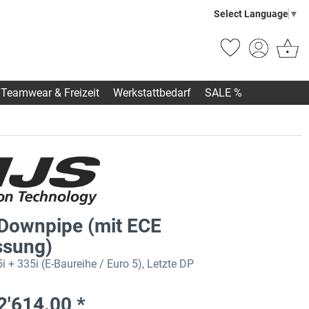
Select Language
▼
Teamwear & Freizeit
Werkstattbedarf
SALE %
Downpipe (mit ECE
ssung)
+ 335i (E-Baureihe / Euro 5), Letzte DP
2'614.00 *