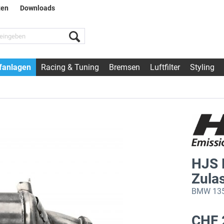
ten
Downloads
fanlagen
Racing & Tuning
Bremsen
Luftfilter
Styling
HJS 
Zula
BMW 135i 
CHF 