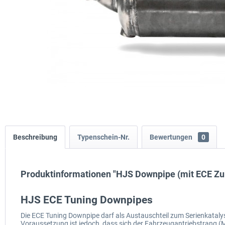
Beschreibung
Typenschein-Nr.
Bewertungen
0
Produktinformationen "HJS Downpipe (mit ECE Zu
HJS ECE Tuning Downpipes
Die ECE Tuning Downpipe darf als Austauschteil zum Serienkatal
Voraussetzung ist jedoch, dass sich der Fahrzeugantriebstrang (M