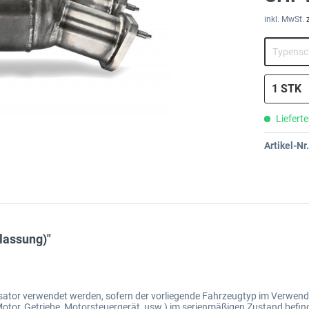
inkl. MwSt.
Lieferte
Artikel-Nr.
lassung)"
ysator verwendet werden, sofern der vorliegende Fahrzeugtyp im Verwen
otor, Getriebe, Motorsteuergerät, usw.) im serienmäßigen Zustand befin