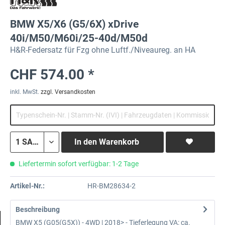
BMW X5/X6 (G5/6X) xDrive
40i/M50/M60i/25-40d/M50d
H&R-Federsatz für Fzg ohne Luftf./Niveaureg. an HA
CHF 574.00 *
inkl. MwSt.
zzgl. Versandkosten
In den
Warenkorb
Liefertermin sofort verfügbar: 1-2 Tage
Artikel-Nr.:
HR-BM28634-2
Beschreibung
BMW X5 (G05(G5X)) - 4WD | 2018> - Tieferlegung VA: ca.