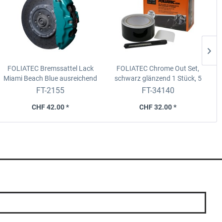
FOLIATEC Bremssattel Lack
FOLIATEC Chrome Out Set,
Miami Beach Blue
ausreichend
schwarz glänzend
1 Stück, 5
für 4 Bremssättel (zum Pinseln)
cm x 15 m
FT-2155
FT-34140
CHF 42.00 *
CHF 32.00 *