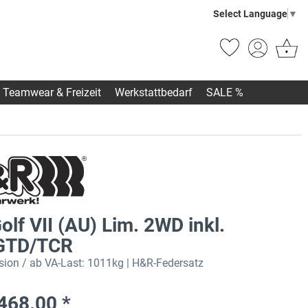
Select Language
▼
Teamwear & Freizeit
Werkstattbedarf
SALE %
lf VII (AU) Lim. 2WD inkl.
GTD/TCR
sion / ab VA-Last: 1011kg | H&R-Federsatz
468.00 *