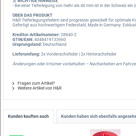
⚠ WICHTIGE HINWEISE
- Bei einer Tieferlegung von mehr als 40 mm ist in der Schweiz ei
ÜBER DAS PRODUKT
H&R Tieferlegungsfedern sind progressiv gewickelt für optimale
Gefertigt aus hochwertigem Federstahl, Made in Germany. Exklusi
Kreditor-Artikelnummer:
28840-2
GTIN/EAN:
4048419133960
Ursprungsland:
Deutschland
Lieferumfang:
2x Vorderachsfeder | 2x Hinterachsfeder
Änderungen oder Irrtümer vorbehalten – Nacharbeiten am Fahrzeu
Fragen zum Artikel?
Weitere Artikel von H&R
Kunden kauften auch
Kunden haben sich ebenfalls angeseh