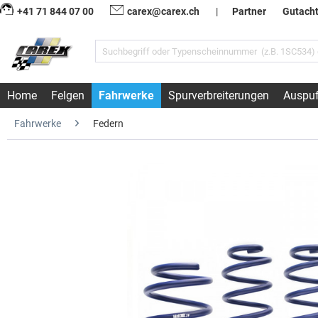
+41 71 844 07 00
carex@carex.ch
|
Partner
Gutach
Home
Felgen
Fahrwerke
Spurverbreiterungen
Auspuf
Fahrwerke
Federn