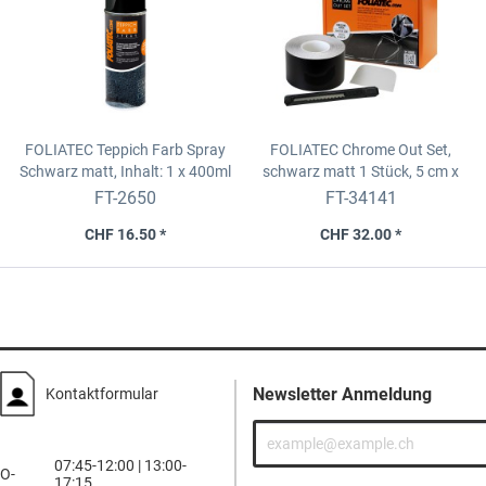
FOLIATEC Teppich Farb Spray
FOLIATEC Chrome Out Set,
Schwarz matt, Inhalt: 1 x 400ml
schwarz matt
1 Stück, 5 cm x
15 m
FT-2650
FT-34141
CHF 16.50 *
CHF 32.00 *
Newsletter Anmeldung
Kontaktformular
07:45-12:00 | 13:00-
O-
17:15