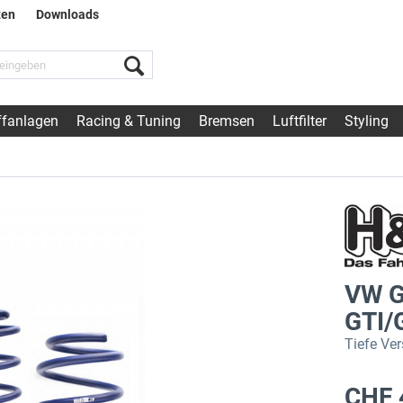
ten
Downloads
fanlagen
Racing & Tuning
Bremsen
Luftfilter
Styling
VW Go
GTI/
Tiefe Ver
CHF 