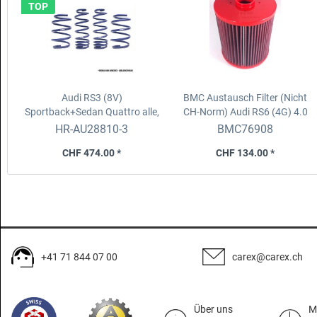
TOP
Audi RS3 (8V)
BMC Austausch Filter (Nicht
Sportback+Sedan Quattro alle,
CH-Norm)
Audi RS6 (4G) 4.0
15-
H&R-Federsatz
TFSI (560 Hp) (2013-)
HR-AU28810-3
BMC76908
CHF 474.00 *
CHF 134.00 *
+41 71 844 07 00
carex@carex.ch
Über uns
M