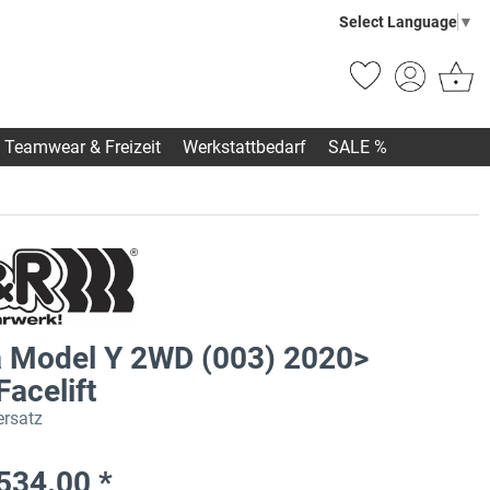
Select Language
▼
Teamwear & Freizeit
Werkstattbedarf
SALE %
a Model Y 2WD (003) 2020>
 Facelift
rsatz
534.00 *