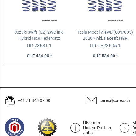
Suzuki Swift (UZ) 2WD inkl.
Tesla Model Y 4WD (003/005)
Hybrid
H&R Federsatz
2020> inkl. Facelift
H&R
Federsatz
HR-28531-1
HR-TE28605-1
CHF 434.00 *
CHF 534.00 *
+41 71 844 07 00
carex@carex.ch
Über uns
M
Unsere Partner
D
Jobs
F