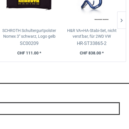
SCHROTH Schultergurtpolster
H&R VA+HA-Stabi-Set, nicht
Nomex 3"
schwarz, Logo gelb
verst'bar, für 2WD
VW
Golf3/Corrado GTI+VR6 mit
L
SC00209
HR-ST33865-2
Plus-Fw., 91-97
CHF 111.00 *
CHF 838.00 *