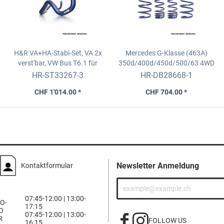
H&R VA+HA-Stabi-Set, VA 2x
Mercedes G-Klasse (463A)
verst'bar,
VW Bus T6.1 für
350d/400d/450d/500/63 4WD
Fahrzeuge ohne
H&R-Federsatz inkl. AMG Ride
HR-ST33267-3
HR-DB28668-1
Xenon(7HC,7HMA,7J0)
Control System
CHF 1'014.00 *
CHF 704.00 *
Newsletter Anmeldung
Kontaktformular
07:45-12:00 | 13:00-
O-
17:15
O
07:45-12:00 | 13:00-
R
FOLLOW US
16:15