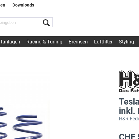
ten
Downloads
fanlagen
Racing & Tuning
Bremsen
Luftfilter
Styling
Tesl
inkl.
H&R Fede
CHF 