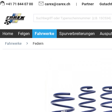
+41 71 844 07 00
carex@carex.ch
|
Partner
Gutach
Home
Felgen
Fahrwerke
Spurverbreiterungen
Auspuf
Fahrwerke
Federn