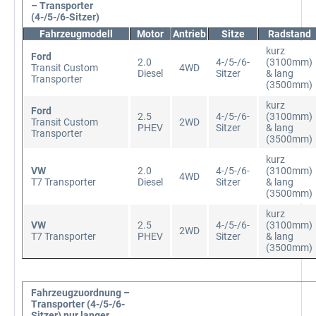
– Transporter
(4-/5-/6-Sitzer)
Fahrzeugmodell
Motor
Antrieb
Sitze
Radstand
kurz
Ford
2.0
4-/5-/6-
(3100mm)
Transit Custom
4WD
Diesel
Sitzer
& lang
Transporter
(3500mm)
kurz
Ford
2.5
4-/5-/6-
(3100mm)
Transit Custom
2WD
PHEV
Sitzer
& lang
Transporter
(3500mm)
kurz
VW
2.0
4-/5-/6-
(3100mm)
4WD
T7 Transporter
Diesel
Sitzer
& lang
(3500mm)
kurz
VW
2.5
4-/5-/6-
(3100mm)
2WD
T7 Transporter
PHEV
Sitzer
& lang
(3500mm)
Fahrzeugzuordnung –
Transporter (4-/5-/6-
Sitzer) nur langer