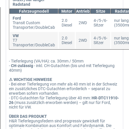
Radstand
Fahrzeugmodell
Motor
Antrieb
Sitze
Radsta
Ford
2.0
4-/5-/6-
nur lang
Transit Custom
2WD
Diesel
Sitzer
(3500m
Transporter/DoubleCab
VW
2.0
4-/5-/6-
nur lang
T7
2WD
Diesel
Sitzer
(3500m
Transporter/DoubleCab
- Tieferlegung (VA/HA): ca. 30mm / 50mm
-
CH-zulässig
- inkl. CH-Gutachten (bis und mit Tieferlegung
40mm)
⚠ WICHTIGE HINWEISE
- Bei einer Tieferlegung von mehr als 40 mm ist in der Schweiz
ein zusätzliches DTC-Gutachten erforderlich – separat zu
erwerben sofern vorhanden.
- DTC-Gutachten für Tieferlegung über 40 mm:
HR-DTC11910-
26
(muss zusätzlich erworben werden) – gilt nur für Ford,
nicht für VW.
ÜBER DAS PRODUKT
H&R Tieferlegungsfedern sind progressiv gewickelt für
optimale Kombination aus Komfort und Fahrdynamik. Die