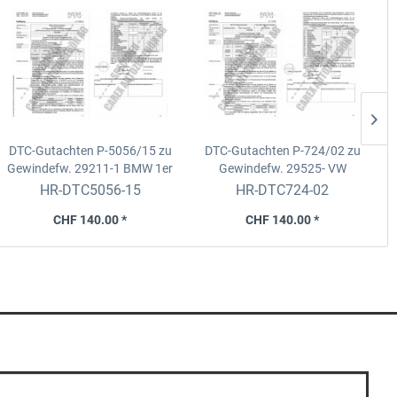
DTC-Gutachten P-5056/15 zu
DTC-Gutachten P-724/02 zu
Gewindefw.
29211-1 BMW 1er
Gewindefw.
29525- VW
Reihe alle
Golf4/Bora, Seat Leon/Toledo
HR-DTC5056-15
HR-DTC724-02
(187,1K2,1K4,182,1C)
2WD, 97-
CHF 140.00 *
CHF 140.00 *