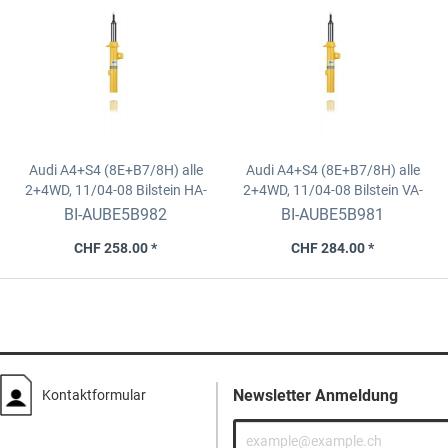
Audi A4+S4 (8E+B7/8H) alle
Audi A4+S4 (8E+B7/8H) alle
2+4WD, 11/04-08
Bilstein HA-
2+4WD, 11/04-08
Bilstein VA-
Dämpfer B8/Sprint
Dämpfer B8/Sprint
BI-AUBE5B982
BI-AUBE5B981
CHF 258.00 *
CHF 284.00 *
Newsletter Anmeldung
Kontaktformular