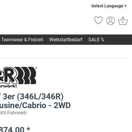
Select Language
▼
Teamwear & Freizeit
Werkstattbedarf
SALE %
3er (346L/346R)
usine/Cabrio - 2WD
Kit-Fahrwerk
874.00 *