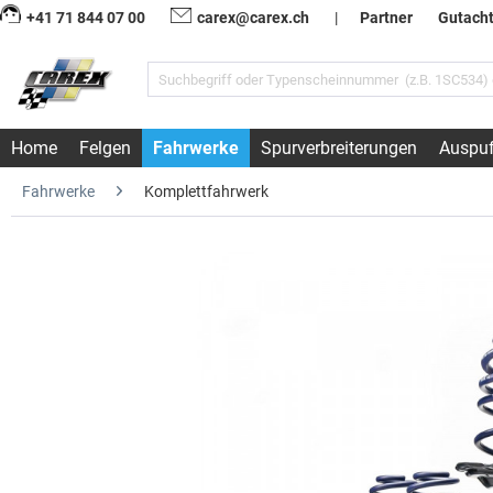
+41 71 844 07 00
carex@carex.ch
|
Partner
Gutach
Home
Felgen
Fahrwerke
Spurverbreiterungen
Auspuf
Fahrwerke
Komplettfahrwerk