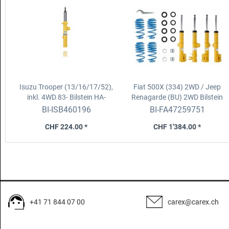
Isuzu Trooper (13/16/17/52),
Fiat 500X (334) 2WD / Jeep
inkl. 4WD 83-
Bilstein HA-
Renagarde (BU) 2WD
Bilstein
Dämpfer B6/Off-Road (1-Rohr)
B14 Gewindefahrwerk
BI-ISB460196
BI-FA47259751
CHF 224.00 *
CHF 1'384.00 *
+41 71 844 07 00
carex@carex.ch