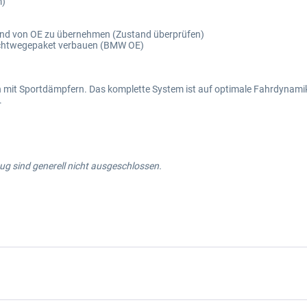
m)
 sind von OE zu übernehmen (Zustand überprüfen)
lechtwegepaket verbauen (BMW OE)
it Sportdämpfern. Das komplette System ist auf optimale Fahrdynamik be
.
g sind generell nicht ausgeschlossen.