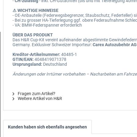
-
CH-zulässig
- inkl. CH-Gutachten (bis und mit Tieferlegung 40m
⚠ WICHTIGE HINWEISE
- OE-Anbauteile (Federwegsbegrenzer, Staubschutz, Federteller)
- Bei zu grosser HA-Tieferlegung ggf. obere Federaufnahme Sch
- VA: BMW-Federspanner erforderlich
ÜBER DAS PRODUKT
Das H&R Cup-Kit vereint aufeinander abgestimmte Gewindefedern m
Germany. Exklusiver Schweizer Importeur:
Carex Autozubehör AG
Kreditor-Artikelnummer:
40485-1
GTIN/EAN:
4048419071378
Ursprungsland:
Deutschland
Änderungen oder Irrtümer vorbehalten – Nacharbeiten am Fahrzeu
Fragen zum Artikel?
Weitere Artikel von H&R
Kunden haben sich ebenfalls angesehen