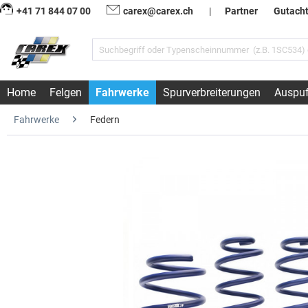
+41 71 844 07 00
carex@carex.ch
|
Partner
Gutach
Home
Felgen
Fahrwerke
Spurverbreiterungen
Auspuf
Fahrwerke
Federn