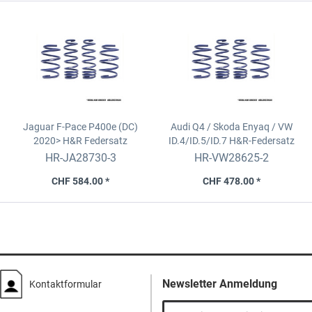
Jaguar F-Pace P400e (DC)
Audi Q4 / Skoda Enyaq / VW
2020>
H&R Federsatz
ID.4/ID.5/ID.7
H&R-Federsatz
für VAG-Elektrofahrzeug
HR-JA28730-3
HR-VW28625-2
CHF 584.00 *
CHF 478.00 *
Newsletter Anmeldung
Kontaktformular