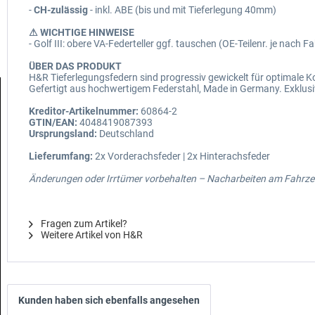
-
CH-zulässig
- inkl. ABE (bis und mit Tieferlegung 40mm)
⚠ WICHTIGE HINWEISE
- Golf III: obere VA-Federteller ggf. tauschen (OE-Teilenr. je nach 
ÜBER DAS PRODUKT
H&R Tieferlegungsfedern sind progressiv gewickelt für optimale
Gefertigt aus hochwertigem Federstahl, Made in Germany. Exklusi
Kreditor-Artikelnummer:
60864-2
GTIN/EAN:
4048419087393
Ursprungsland:
Deutschland
Lieferumfang:
2x Vorderachsfeder | 2x Hinterachsfeder
Änderungen oder Irrtümer vorbehalten – Nacharbeiten am Fahrzeu
Fragen zum Artikel?
Weitere Artikel von H&R
Kunden haben sich ebenfalls angesehen