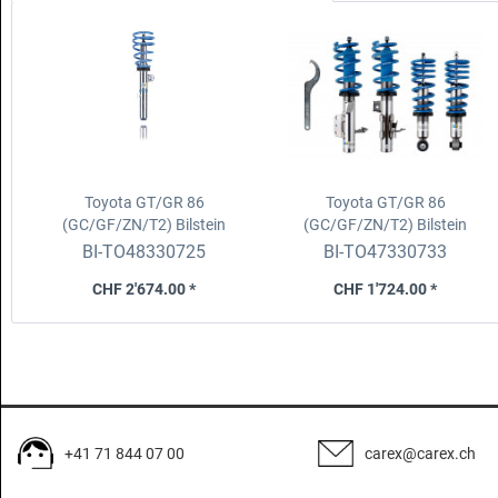
Toyota GT/GR 86
Toyota GT/GR 86
(GC/GF/ZN/T2)
Bilstein
(GC/GF/ZN/T2)
Bilstein
B16/Gewindefahrwerk
B14/Gewindefahrwerk
BI-TO48330725
BI-TO47330733
CHF 2'674.00 *
CHF 1'724.00 *
+41 71 844 07 00
carex@carex.ch