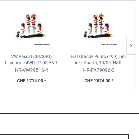
VW Passat (3B/3BG)
Fiat Grande Punto (199) Lim.
Limousine 4WD, 97-05
H&R-
inkl. Abarth, 10/05-
H&R-
Gew'Fw. (1'111kg- VA-
Monotube-Gewindefahrwerk
HR-VW29516-4
HR-FA29096-3
Last/V+H verst'bar)
CHF 1'714.00 *
CHF 1'674.00 *