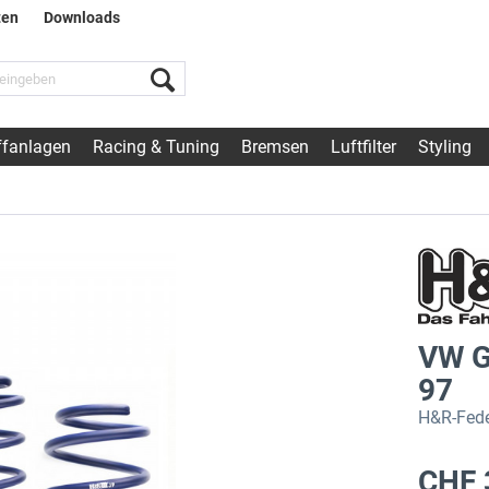
ten
Downloads
fanlagen
Racing & Tuning
Bremsen
Luftfilter
Styling
VW G
97
H&R-Fede
CHF 