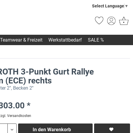
Select Language
▼
Teamwear & Freizeit
Werkstattbedarf
SALE %
OTH 3-Punkt Gurt Rallye
m (ECE) rechts
ter 2'', Becken 2''
303.00 *
zzgl. Versandkosten
In den
Warenkorb