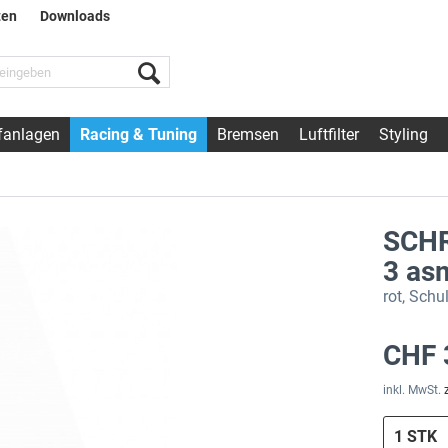
ten
Downloads
fanlagen
Racing & Tuning
Bremsen
Luftfilter
Styling
SCHR
3 as
rot, Schul
CHF 
inkl. MwSt.