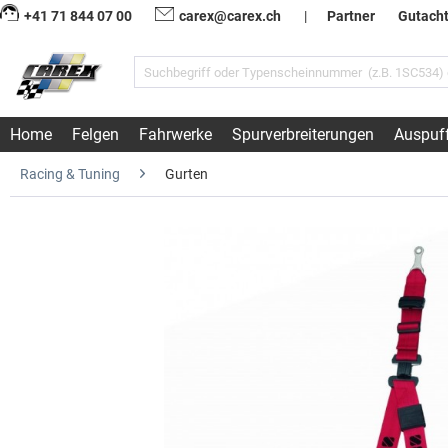
+41 71 844 07 00
carex@carex.ch
|
Partner
Gutach
Home
Felgen
Fahrwerke
Spurverbreiterungen
Auspuf
Racing & Tuning
Gurten