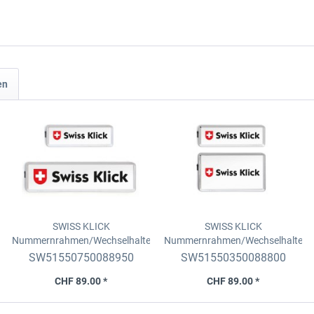
en
SWISS KLICK
SWISS KLICK
Nummernrahmen/Wechselhalter
Nummernrahmen/Wechselhalter
Set
Langformat, v. 8x30cm
Set
Hochformatt, v. 8x30cm
SW51550750088950
SW51550350088800
+11x51cm, Chrom matt
+16x30cm, Chrom glanz
CHF 89.00 *
CHF 89.00 *