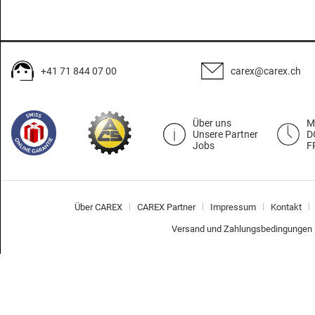
+41 71 844 07 00
carex@carex.ch
Über uns
M
Unsere Partner
D
Jobs
F
Über CAREX
CAREX Partner
Impressum
Kontakt
Versand und Zahlungsbedingungen