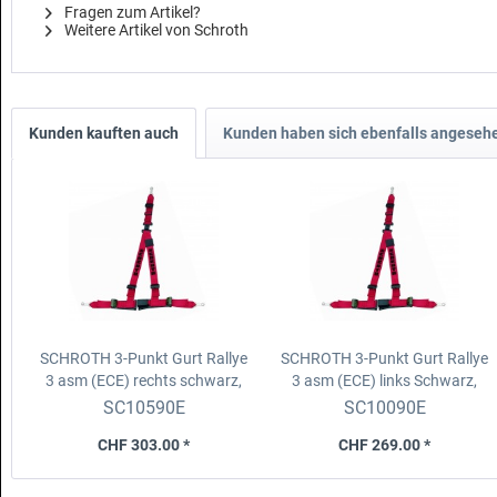
Fragen zum Artikel?
Weitere Artikel von Schroth
Kunden kauften auch
Kunden haben sich ebenfalls angeseh
SCHROTH 3-Punkt Gurt Rallye
SCHROTH 3-Punkt Gurt Rallye
3 asm (ECE) rechts
schwarz,
3 asm (ECE) links
Schwarz,
Schulter 2'', Becken 2''
Schulter 2'', Becken 2'', Logo
SC10590E
SC10090E
schwarz,
CHF 303.00 *
CHF 269.00 *