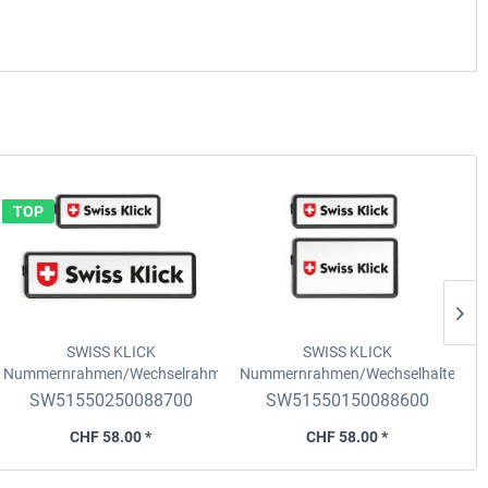
TOP
SWISS KLICK
SWISS KLICK
Nummernrahmen/Wechselrahmen
Nummernrahmen/Wechselhalter
Set
Langformat, v. 8x30cm + h.
Set
Hochformat, v. 8x30cm +
SW51550250088700
SW51550150088600
11x51cm, schwarz
h.16x30cm, schwarz
CHF 58.00 *
CHF 58.00 *