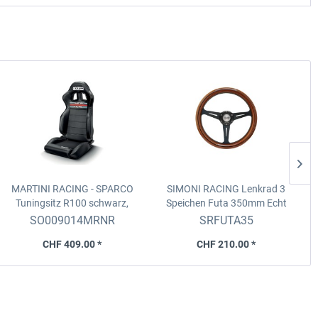
MARTINI RACING - SPARCO
SIMONI RACING Lenkrad 3
Tuningsitz R100
schwarz,
Speichen Futa 350mm
Echt
bestickt (Vorklappbar)
Holz und Kunstoffrücken,
SO009014MRNR
SRFUTA35
Griffumfang 100mm
CHF 409.00 *
CHF 210.00 *