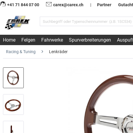
+41 71 844 07 00
carex@carex.ch
|
Partner
Gutach
Home
Felgen
Fahrwerke
Spurverbreiterungen
Auspuf
Racing & Tuning
Lenkräder