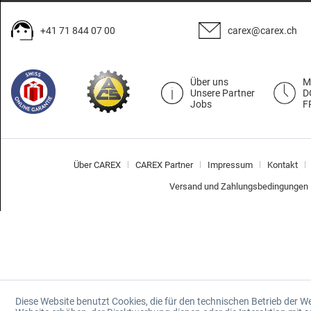
+41 71 844 07 00
carex@carex.ch
Über uns
M
Unsere Partner
D
Jobs
F
Über CAREX
CAREX Partner
Impressum
Kontakt
Versand und Zahlungsbedingungen
Diese Website benutzt Cookies, die für den technischen Betrieb der W