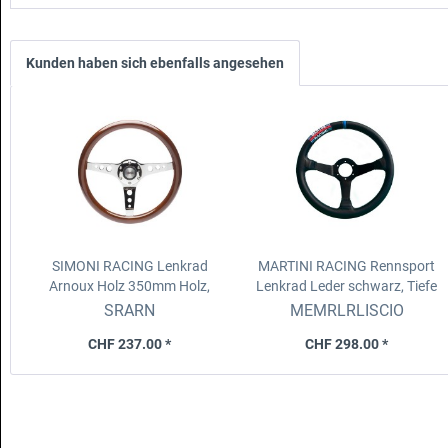
Kunden haben sich ebenfalls angesehen
SIMONI RACING Lenkrad
MARTINI RACING Rennsport
Arnoux Holz 350mm
Holz,
Lenkrad
Leder schwarz, Tiefe
flach, Griffumfang 95mm
65mm, Durchm. 350mm
SRARN
MEMRLRLISCIO
CHF 237.00 *
CHF 298.00 *