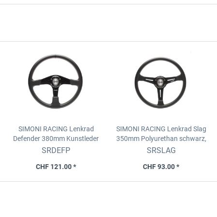
SIMONI RACING Lenkrad
SIMONI RACING Lenkrad Slag
Defender 380mm
Kunstleder
350mm
Polyurethan schwarz,
schwarz, flach, Griffumfang
Griffumfang 95mm
SRDEFP
SRSLAG
100mm
CHF 121.00 *
CHF 93.00 *