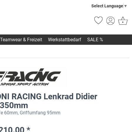
Select Language
▼
Teamwear & Freizeit
Werkstattbedarf
SALE %
NI RACING Lenkrad Didier
 350mm
efe 60mm, Griffumfang 95mm
210.00 *