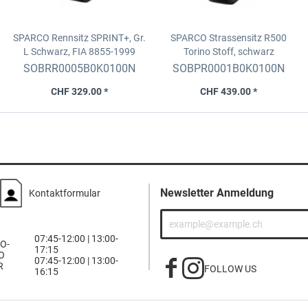
SPARCO Rennsitz SPRINT+, Gr.
SPARCO Strassensitz R500
L
Schwarz, FIA 8855-1999
Torino
Stoff, schwarz
SOBRR0005B0K0100N
SOBPR0001B0K0100N
CHF 329.00 *
CHF 439.00 *
Newsletter Anmeldung
Kontaktformular
07:45-12:00 | 13:00-
O-
17:15
O
07:45-12:00 | 13:00-
R
FOLLOW US
16:15