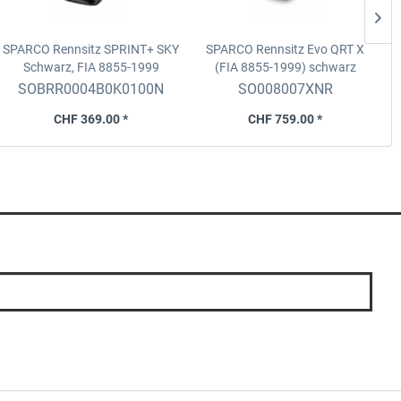
SPARCO Rennsitz SPRINT+ SKY
SPARCO Rennsitz Evo QRT X
Schwarz, FIA 8855-1999
(FIA 8855-1999)
schwarz
(wasserabweisendes Gewebe)
SOBRR0004B0K0100N
SO008007XNR
CHF 369.00 *
CHF 759.00 *