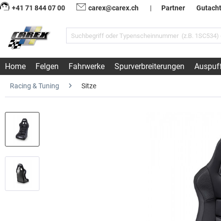
+41 71 844 07 00
carex@carex.ch
|
Partner
Gutach
Home
Felgen
Fahrwerke
Spurverbreiterungen
Auspuf
Racing & Tuning
Sitze