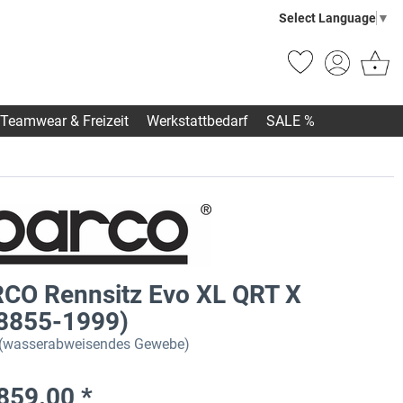
Select Language
▼
Teamwear & Freizeit
Werkstattbedarf
SALE %
CO Rennsitz Evo XL QRT X
 8855-1999)
(wasserabweisendes Gewebe)
859.00 *