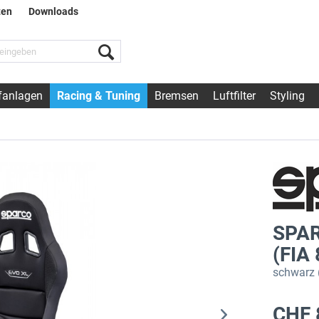
ten
Downloads
fanlagen
Racing & Tuning
Bremsen
Luftfilter
Styling
SPAR
(FIA
schwarz 
CHF 