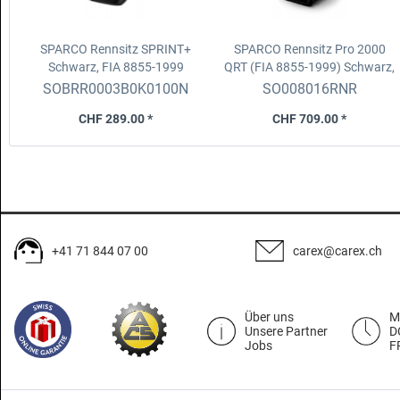
SPARCO Rennsitz SPRINT+
SPARCO Rennsitz Pro 2000
Schwarz, FIA 8855-1999
QRT (FIA 8855-1999)
Schwarz,
Gewicht 8 kg
SOBRR0003B0K0100N
SO008016RNR
CHF 289.00 *
CHF 709.00 *
+41 71 844 07 00
carex@carex.ch
Über uns
M
Unsere Partner
D
Jobs
F