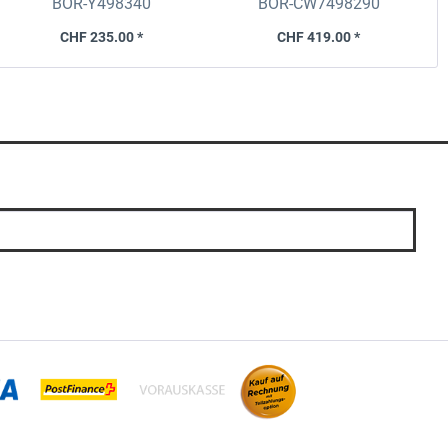
BOR-Y498340
BOR-CW7498290
CHF 235.00 *
CHF 419.00 *