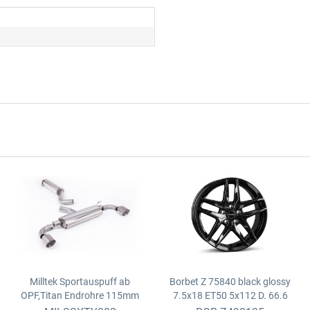
Milltek Sportauspuff ab
Borbet Z 75840 black glossy
OPF,Titan Endrohre 115mm
7.5x18 ET50 5x112 D. 66.6
Toyota Yaris GR Facelift ab