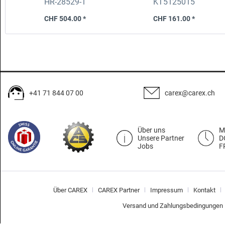
HR-28529-1
KT5125015
CHF 504.00 *
CHF 161.00 *
+41 71 844 07 00
carex@carex.ch
Über uns
M
Unsere Partner
D
Jobs
F
Über CAREX
CAREX Partner
Impressum
Kontakt
Versand und Zahlungsbedingungen