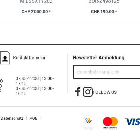
MILSSXTY202
BOR-Z498125
2024- (206kW, GEN2)
CHF 2'050.00 *
CHF 190.00 *
Newsletter Anmeldung
Kontaktformular
07:45-12:00 | 13:00-
O-
17:15
O
07:45-12:00 | 13:00-
R
FOLLOW US
16:15
Datenschutz
AGB