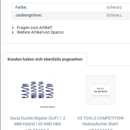
Farbe:
schwarz
Jackengrösse:
Grösse L
Fragen zum Artikel?
Weitere Artikel von Sparco
Kunden haben sich ebenfalls angesehen
Dacia Duster/Bigster (DJF) 1.2
KS TOOLS COMPETITION
Mild-Hybrid 130 4WD
H&R
Hydraulischer
Stahl-
Höherlegungssatz
Wagenheber, 3000 kg, flach