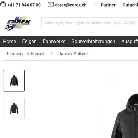
+41 71 844 07 00
carex@carex.ch
|
Partner
Gutach
Home
Felgen
Fahrwerke
Spurverbreiterungen
Auspuf
Teamwear & Freizeit
Jacke / Pullover