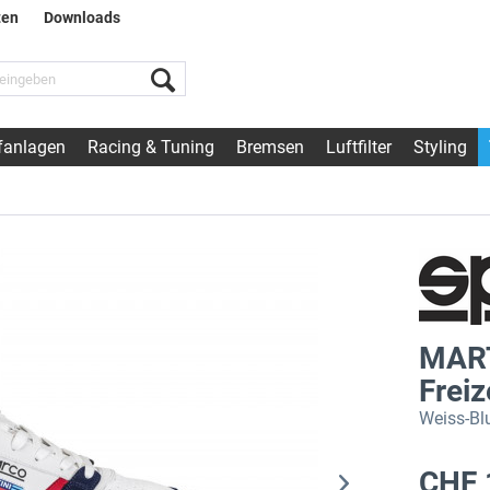
ten
Downloads
fanlagen
Racing & Tuning
Bremsen
Luftfilter
Styling
MART
Frei
Weiss-Bl
CHF 