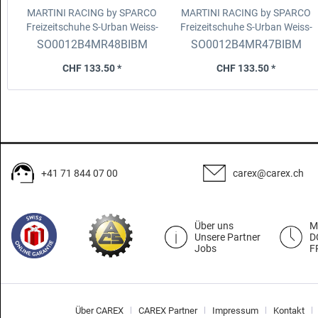
MARTINI RACING by SPARCO
MARTINI RACING by SPARCO
Freizeitschuhe S-Urban
Weiss-
Freizeitschuhe S-Urban
Weiss-
Bluemarin-Rot, Grösse 48
Bluemarin-Rot, Grösse 47
SO0012B4MR48BIBM
SO0012B4MR47BIBM
CHF 133.50 *
CHF 133.50 *
+41 71 844 07 00
carex@carex.ch
Über uns
M
Unsere Partner
D
Jobs
F
Über CAREX
CAREX Partner
Impressum
Kontakt