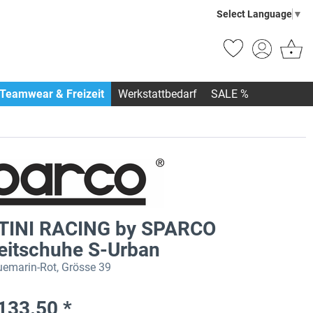
Select Language
▼
Teamwear & Freizeit
Werkstattbedarf
SALE %
INI RACING by SPARCO
zeitschuhe S-Urban
uemarin-Rot, Grösse 39
133.50 *