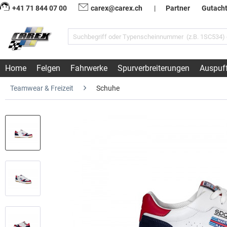
+41 71 844 07 00
carex@carex.ch
|
Partner
Gutach
Home
Felgen
Fahrwerke
Spurverbreiterungen
Auspuf
Teamwear & Freizeit
Schuhe