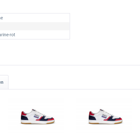
he
rine-rot
en