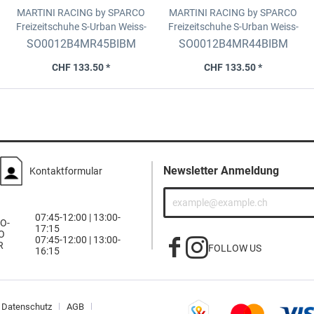
MARTINI RACING by SPARCO
MARTINI RACING by SPARCO
Freizeitschuhe S-Urban
Weiss-
Freizeitschuhe S-Urban
Weiss-
Bluemarin-Rot, Grösse 45
Bluemarin-Rot, Grösse 44
SO0012B4MR45BIBM
SO0012B4MR44BIBM
CHF 133.50 *
CHF 133.50 *
Newsletter Anmeldung
Kontaktformular
07:45-12:00 | 13:00-
O-
17:15
O
07:45-12:00 | 13:00-
R
FOLLOW US
16:15
Datenschutz
AGB