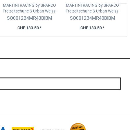
MARTINI RACING by SPARCO
MARTINI RACING by SPARCO
Freizeitschuhe S-Urban
Weiss-
Freizeitschuhe S-Urban
Weiss-
Bluemarin-Rot, Grösse 43
Bluemarin-Rot, Grösse 40
SO0012B4MR43BIBM
SO0012B4MR40BIBM
CHF 133.50 *
CHF 133.50 *